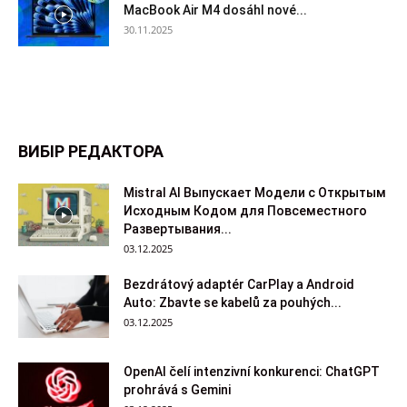
MacBook Air M4 dosáhl nové...
30.11.2025
ВИБІР РЕДАКТОРА
Mistral AI Выпускает Модели с Открытым
Исходным Кодом для Повсеместного
Развертывания...
03.12.2025
Bezdrátový adaptér CarPlay a Android
Auto: Zbavte se kabelů za pouhých...
03.12.2025
OpenAI čelí intenzivní konkurenci: ChatGPT
prohrává s Gemini