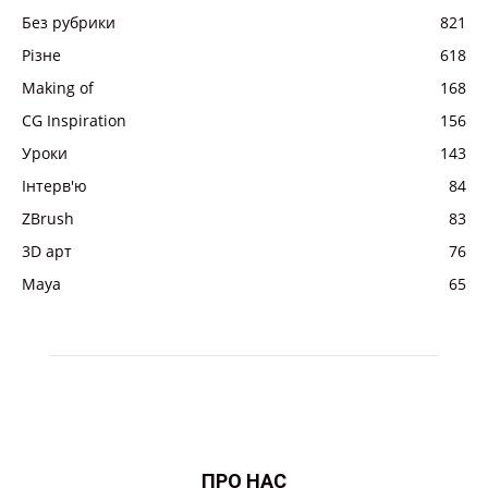
Без рубрики
821
Різне
618
Making of
168
CG Inspiration
156
Уроки
143
Інтерв'ю
84
ZBrush
83
3D арт
76
Maya
65
ПРО НАС