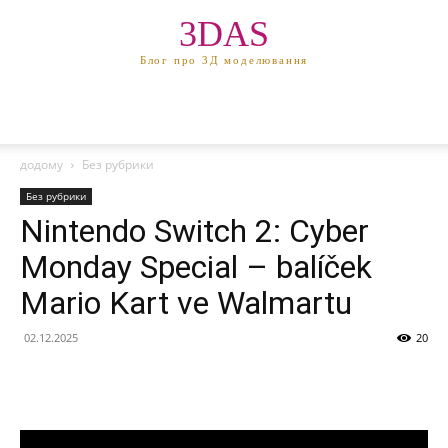
3DAS
Блог про 3Д моделювання
додому
Без рубрики
Без рубрики
Nintendo Switch 2: Cyber
Monday Special – balíček
Mario Kart ve Walmartu
02.12.2025
20