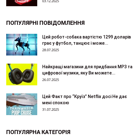
03.12.2025
ПОПУЛЯРНІ ПОВІДОМЛЕННЯ
Цей робот-собака вартістю 1299 доларів
грає у футбол, танцює і може...
28.07.2025
Найкращі магазини для придбання MP3 та
цифрової музики, яку Ви можете...
26.07.2025
Цей Факт про “Круїз” Netflix досі Не дає
мені спокою
31.07.2025
ПОПУЛЯРНА КАТЕГОРІЯ