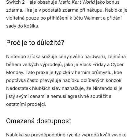
Switch 2 – ale obsahuje
Mario Kart World
jako bonus
zdarma. Hra je v podstatě zdarma při nákupu. Nabídka je
viditelná pouze po přihlášení k účtu Walmart a přidání
sady do košíku.
Proč je to důležité?
Nintendo zřídka snižuje ceny svého hardwaru, zejména
během velkých výprodejů, jako je Black Friday a Cyber ​​
Monday. Tato praxe je typická v herním průmyslu, kde
poptávka často převyšuje nabídku oblíbených konzolí.
Nedostatek hlubších slev naznačuje, že Nintendo si je
jistý svými cenami a nemusí agresivně soutěžit s
ostatními prodejci.
Omezená dostupnost
Nabídka se pravděpodobně rychle vyprodá kvůli vysoké