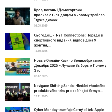
25.07.2025
Кров, вогонь і Демогоргони
проливаються дощем в новому трейлері
“дуже дивних...
02.08.2025
Сьогоднішні NYT Connections: Поради зі
спортивного видання, відповіді на 9
жовтня,...
15.10.2025
Новые Онлайн-Казино Великобритании:
Декабрь 2025 – Лучшие Выборы и Почему
Это...
02.12.2025
Navigace Shifting Sands: Hledání vhodného
produktového trhu pro začínající firmy s...
13.11.2025
Cyber Monday trumfuje Černý pátek: Apple