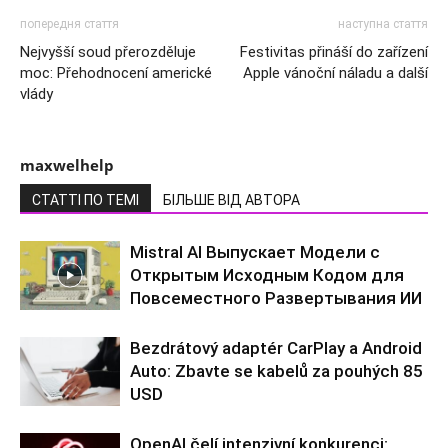
попередня стаття
наступна стаття
Nejvyšší soud přerozděluje
Festivitas přináší do zařízení
moc: Přehodnocení americké
Apple vánoční náladu a další
vlády
maxwelhelp
СТАТТІ ПО ТЕМІ
БІЛЬШЕ ВІД АВТОРА
Mistral AI Выпускает Модели с
Открытым Исходным Кодом для
Повсеместного Развертывания ИИ
Bezdrátový adaptér CarPlay a Android
Auto: Zbavte se kabelů za pouhých 85
USD
OpenAI čelí intenzivní konkurenci: