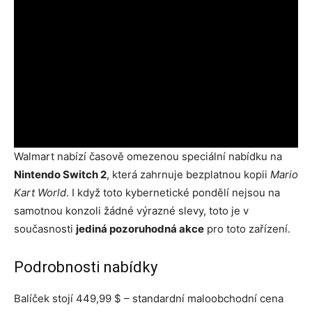
Walmart nabízí časově omezenou speciální nabídku na
Nintendo Switch 2
, která zahrnuje bezplatnou kopii
Mario
Kart World
. I když toto kybernetické pondělí nejsou na
samotnou konzoli žádné výrazné slevy, toto je v
současnosti
jediná pozoruhodná akce
pro toto zařízení.
Podrobnosti nabídky
Balíček stojí 449,99 $ – standardní maloobchodní cena