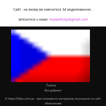
Cайт , на якому ви навчитеся 3d моделюванню .
зв'язатися з нами:
maxwelhelp@gmail.com
Čeština
Без рубрики
© https://3das.com.ua - при копіюванні матеріалів посилання на сайт
обов'язкове