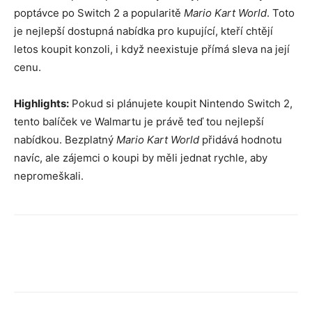
poptávce po Switch 2 a popularitě
Mario Kart World
. Toto
je nejlepší dostupná nabídka pro kupující, kteří chtějí
letos koupit konzoli, i když neexistuje přímá sleva na její
cenu.
Highlights:
Pokud si plánujete koupit Nintendo Switch 2,
tento balíček ve Walmartu je právě teď tou nejlepší
nabídkou. Bezplatný
Mario Kart World
přidává hodnotu
navíc, ale zájemci o koupi by měli jednat rychle, aby
nepromeškali.