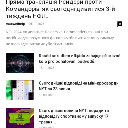
Пряма трансляція Рейдери проти
Командорів: як сьогодні дивитися 3-й
тиждень НФЛ...
maxwelhelp
-
01.11.2025
0
NFL 2024: як дивитися Raiders vs. Commanders та інші ігри –
посібник для розумного фаната Футбольний сезон у самому
розпалі, і для завзятих уболівальників...
Rasēd se sídlem v Rijádu zahajuje přípravné
kolo pro odhalování podvodů...
13.11.2025
Сьогоднішні відповіді на міні-кросворди
NYT за 23 липня
10.09.2025
Сьогоднішні новини NYT: поради та
відповіді у спортивному випуску 17
травня...