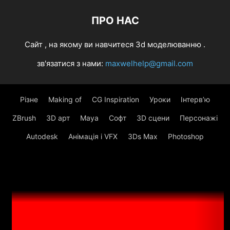
ПРО НАС
Cайт , на якому ви навчитеся 3d моделюванню .
зв'язатися з нами:
maxwelhelp@gmail.com
Різне
Making of
CG Inspiration
Уроки
Інтерв’ю
ZBrush
3D арт
Maya
Софт
3D сцени
Персонажі
Autodesk
Анімація і VFX
3Ds Max
Photoshop