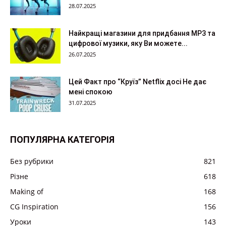
28.07.2025
Найкращі магазини для придбання MP3 та
цифрової музики, яку Ви можете...
26.07.2025
Цей Факт про “Круїз” Netflix досі Не дає
мені спокою
31.07.2025
ПОПУЛЯРНА КАТЕГОРІЯ
Без рубрики
821
Різне
618
Making of
168
CG Inspiration
156
Уроки
143