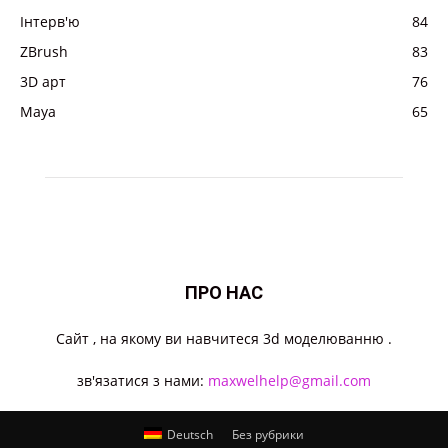
Інтерв'ю
84
ZBrush
83
3D арт
76
Maya
65
ПРО НАС
Cайт , на якому ви навчитеся 3d моделюванню .
зв'язатися з нами:
maxwelhelp@gmail.com
Deutsch
Без рубрики