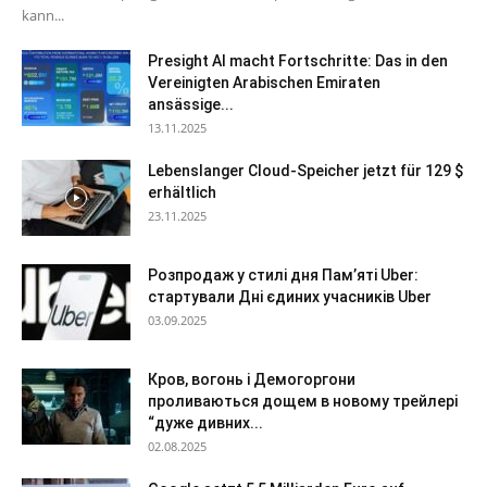
kann...
Presight AI macht Fortschritte: Das in den
Vereinigten Arabischen Emiraten
ansässige...
13.11.2025
Lebenslanger Cloud-Speicher jetzt für 129 $
erhältlich
23.11.2025
Розпродаж у стилі дня Пам’яті Uber:
стартували Дні єдиних учасників Uber
03.09.2025
Кров, вогонь і Демогоргони
проливаються дощем в новому трейлері
“дуже дивних...
02.08.2025