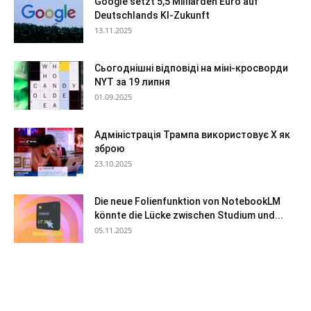
Google setzt 5,5 Milliarden Euro auf
Deutschlands KI-Zukunft
13.11.2025
Сьогоднішні відповіді на міні-кросворди
NYT за 19 липня
01.09.2025
Адміністрація Трампа використовує X як
зброю
23.10.2025
Die neue Folienfunktion von NotebookLM
könnte die Lücke zwischen Studium und...
05.11.2025