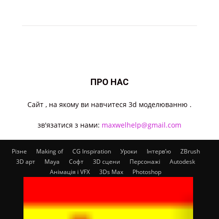
ПРО НАС
Cайт , на якому ви навчитеся 3d моделюванню .
зв'язатися з нами:
maxwelhelp@gmail.com
Різне
Making of
CG Inspiration
Уроки
Інтерв’ю
ZBrush
3D арт
Maya
Софт
3D сцени
Персонажі
Autodesk
Анімація і VFX
3Ds Max
Photoshop