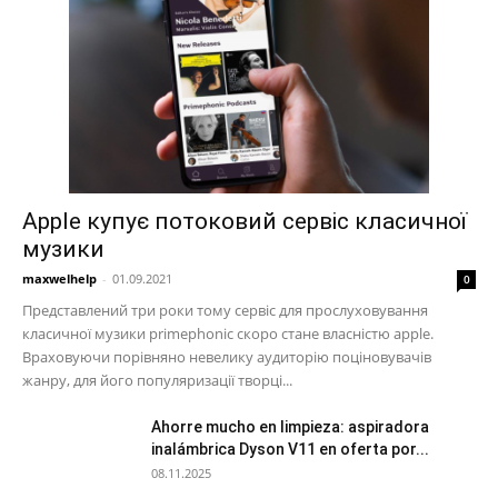
Apple купує потоковий сервіс класичної
музики
maxwelhelp
-
01.09.2021
0
Представлений три роки тому сервіс для прослуховування
класичної музики primephonic скоро стане власністю apple.
Враховуючи порівняно невелику аудиторію поціновувачів
жанру, для його популяризації творці...
Ahorre mucho en limpieza: aspiradora
inalámbrica Dyson V11 en oferta por...
08.11.2025