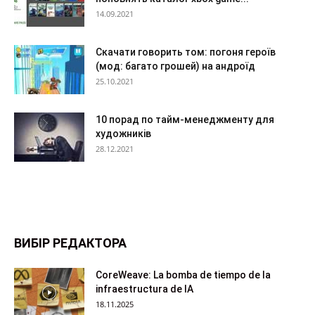
14.09.2021
Скачати говорить том: погоня героїв
(мод: багато грошей) на андроїд
25.10.2021
10 порад по тайм-менеджменту для
художників
28.12.2021
ВИБІР РЕДАКТОРА
CoreWeave: La bomba de tiempo de la
infraestructura de IA
18.11.2025