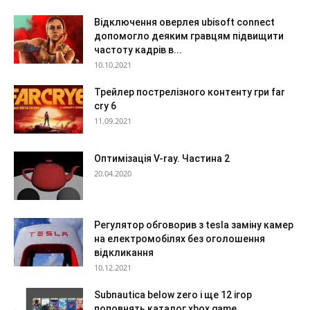
Відключення оверлея ubisoft connect
допомогло деяким гравцям підвищити
частоту кадрів в...
10.10.2021
Трейлер пострелізного контенту гри far
cry 6
11.09.2021
Оптимізація V-ray. Частина 2
20.04.2020
Регулятор обговорив з tesla заміну камер
на електромобілях без оголошення
відкликання
10.12.2021
Subnautica below zero і ще 12 ігор
поповнять каталог xbox game...