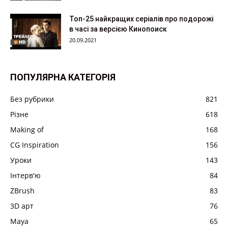
Топ-25 найкращих серіалів про подорожі
в часі за версією Кинопоиск
20.09.2021
ПОПУЛЯРНА КАТЕГОРІЯ
Без рубрики
821
Різне
618
Making of
168
CG Inspiration
156
Уроки
143
Інтерв'ю
84
ZBrush
83
3D арт
76
Maya
65