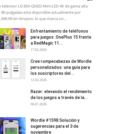
 televisor LG 85A QNED Mini-LED 4K de gama alta
 86 pulgadas está disponible actualmente por
,396.99 en Amazon, lo que marca un...
Enfrentamiento de teléfonos
para juegos: OnePlus 15 frente
a RedMagic 11...
17.02.2026
Cree rompecabezas de Wordle
personalizados: una guía para
los suscriptores del...
12.02.2026
Razer: elevando el rendimiento
de los juegos a través de la...
06.01.2026
Wordle #1598 Solución y
sugerencias para el 3 de
noviembre