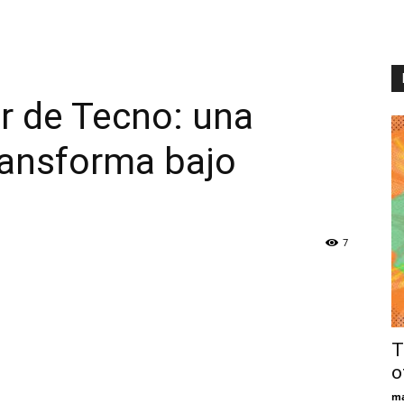
r de Tecno: una
ransforma bajo
7
T
o
ma