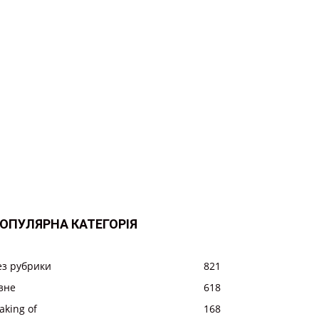
ОПУЛЯРНА КАТЕГОРІЯ
ез рубрики
821
ізне
618
aking of
168