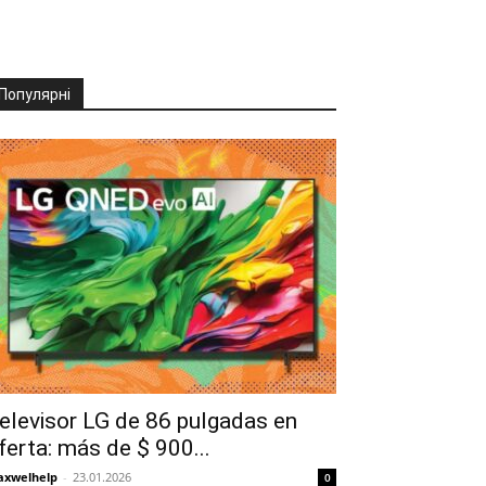
Популярні
elevisor LG de 86 pulgadas en
ferta: más de $ 900...
xwelhelp
-
23.01.2026
0