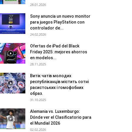
28.01.2026
Sony anuncia un nuevo monitor
para juegos PlayStation con
controlador de...
24.02.2026
Ofertas de iPad del Black
Friday 2025: mejores ahorros
en modelos...
28.11.2025
Витік чатів молодих
республіканців містить сотні
расистських і гомофобних
образ.
31.10.2025
Alemania vs. Luxemburgo:
Dónde ver el Clasificatorio para
el Mundial 2026
02.02.2026