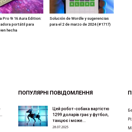
 Pro 9i 16 Aura Edition:
Solución de Wordle y sugerencias
dora portátil para
para el 2 de marzo de 2024 (#1717)
ien hecha
ПОПУЛЯРНІ ПОВІДОМЛЕННЯ
П
e
Цей робот-собака вартістю
Б
..
1299 доларів грає у футбол,
Р
танцює і може...
28.07.2025
M