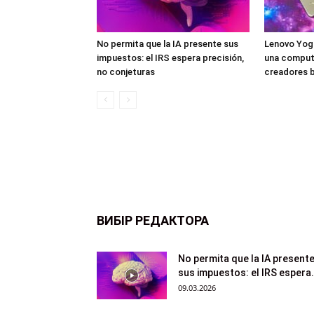
No permita que la IA presente sus
Lenovo Yoga
impuestos: el IRS espera precisión,
una computa
no conjeturas
creadores b
ВИБІР РЕДАКТОРА
No permita que la IA present
sus impuestos: el IRS espera.
09.03.2026