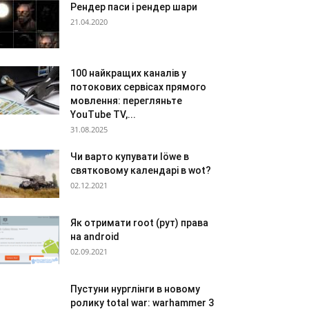
Рендер паси і рендер шари
21.04.2020
100 найкращих каналів у
потокових сервісах прямого
мовлення: перегляньте
YouTube TV,...
31.08.2025
Чи варто купувати löwe в
святковому календарі в wot?
02.12.2021
Як отримати root (рут) права
на android
02.09.2021
Пустуни нурглінги в новому
ролику total war: warhammer 3