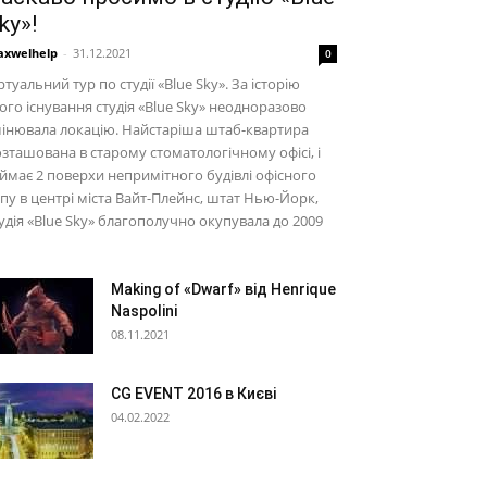
ky»!
xwelhelp
-
31.12.2021
0
ртуальний тур по студії «Blue Sky». За історію
ого існування студія «Blue Sky» неодноразово
інювала локацію. Найстаріша штаб-квартира
зташована в старому стоматологічному офісі, і
ймає 2 поверхи непримітного будівлі офісного
пу в центрі міста Вайт-Плейнс, штат Нью-Йорк,
удія «Blue Sky» благополучно окупувала до 2009
Making of «Dwarf» від Henrique
Naspolini
08.11.2021
CG EVENT 2016 в Києві
04.02.2022