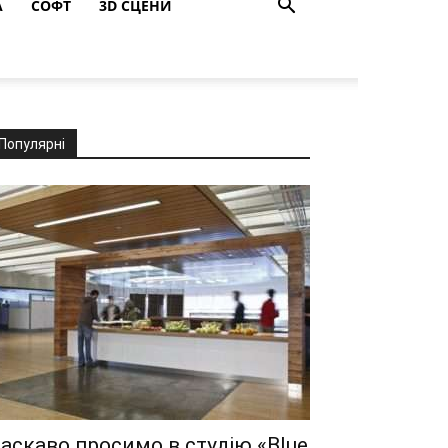
A
СОФТ
3D СЦЕНИ
Популярні
аскаво просимо в студію «Blue