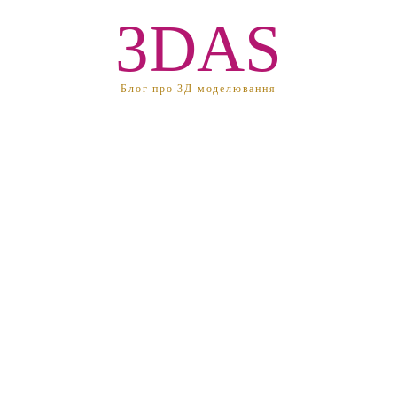
3DAS
Блог про 3Д моделювання