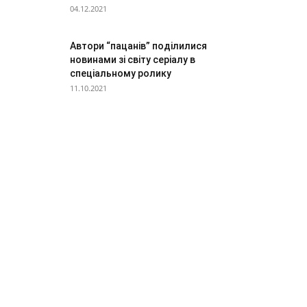
04.12.2021
Автори “пацанів” поділилися
новинами зі світу серіалу в
спеціальному ролику
11.10.2021