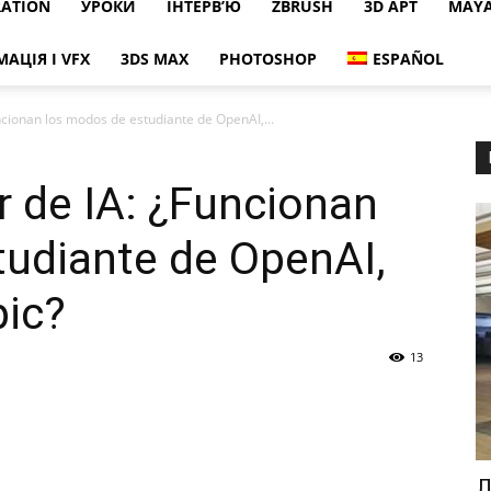
RATION
УРОКИ
ІНТЕРВ’Ю
ZBRUSH
3D АРТ
MAY
МАЦІЯ І VFX
3DS MAX
PHOTOSHOP
ESPAÑOL
uncionan los modos de estudiante de OpenAI,...
r de IA: ¿Funcionan
tudiante de OpenAI,
pic?
13
Л