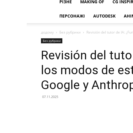
РІЗНЕ
MAKING OF
CG INSPI
ПЕРСОНАЖІ
AUTODESK
АНІ
додому
Без рубрики
Revisión del tutor de IA: ¿F
Без рубрики
Revisión del tuto
los modos de es
Google y Anthro
07.11.2025