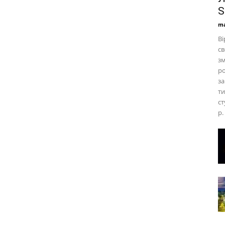
S
ma
Ві
св
зм
ро
за
ти
ст
р.