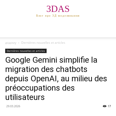
3DAS
Блог про 3Д моделювання
додому
Dernières nouvelles et articles
Dernières nouvelles et articles
Google Gemini simplifie la
migration des chatbots
depuis OpenAI, au milieu des
préoccupations des
utilisateurs
29.03.2026
17