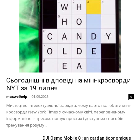
Сьогоднішні відповіді на міні-кросворди
NYT за 19 липня
maxwelhelp
-
01.09.2025
0
Мистецтво інтелектуальної зарядки: чому варто полюбити міні-
кросворди New York Times У сучасному світі, переповненому
інформацією і стресом, пошук простих і доступних способів
тренування розуму...
DJI Osmo Mobile 8 : un cardan économique