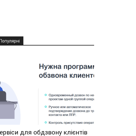
Популярні
ервіси для обдзвону клієнтів