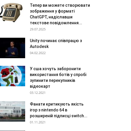
Тепер ви можете створювати
зображення у форматі
ChatGPT, надіславши
текстове повідомлення...
29.07.2025
Unity починає співпрацю з
Autodesk
04.02.2022
У сша хочуть заборонити
використання ботів у спробі
зупинити перекупників
відеокарт
03.12.2021
Фанати критикують якість
ігор з nintendo 64 в
розширеній підписці switch...
01.11.2021