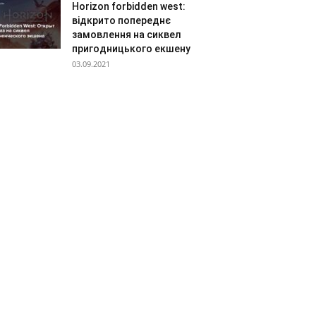
Horizon forbidden west:
відкрито попереднє
замовлення на сиквел
пригодницького екшену
03.09.2021