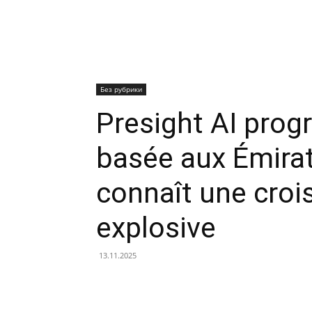
Без рубрики
Presight AI progr
basée aux Émirat
connaît une croi
explosive
13.11.2025