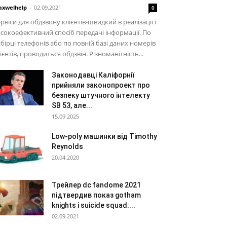
xwelhelp
-
02.09.2021
0
рвіси для обдзвону клієнтів-швидкий в реалізації і
сокоефективний спосіб передачі інформації. По
бірці телефонів або по повній базі даних номерів
ієнтів, проводиться обдзвін. Різноманітність...
Законодавці Каліфорнії
прийняли законопроект про
безпеку штучного інтелекту
SB 53, але...
15.09.2025
Low-poly машинки від Timothy
Reynolds
20.04.2020
Трейлер dc fandome 2021
підтвердив показ gotham
knights і suicide squad:...
02.09.2021