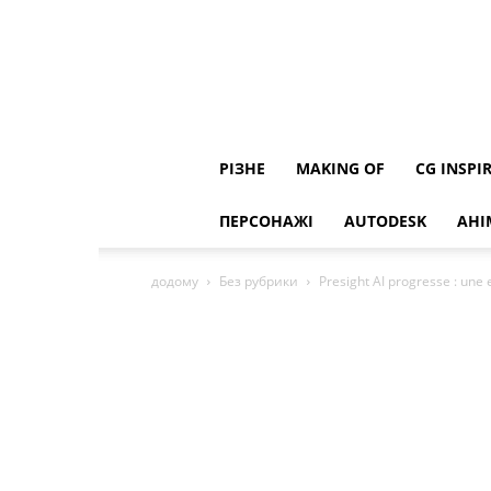
РІЗНЕ
MAKING OF
CG INSPI
ПЕРСОНАЖІ
AUTODESK
АНІ
додому
Без рубрики
Presight AI progresse : une 