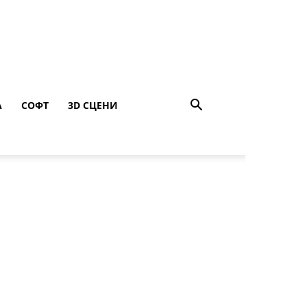
A
СОФТ
3D СЦЕНИ