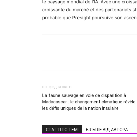
le paysage mondial de l’IA. Avec une crois
croissante du marché et des partenariats st
probable que Presight poursuive son ascens
попередня стаття
La faune sauvage en voie de disparition à
Madagascar : le changement climatique révèle
les défis uniques de la nation insulaire
СТАТТІ ПО ТЕМІ
БІЛЬШЕ ВІД АВТОРА