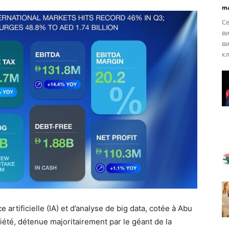
ma
Се
ви
ви
кл
e artificielle (IA) et d’analyse de big data, cotée à Abu
iété, détenue majoritairement par le géant de la