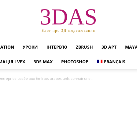
3DAS
Блог про 3Д моделювання
RATION
УРОКИ
ІНТЕРВ’Ю
ZBRUSH
3D АРТ
MAY
МАЦІЯ І VFX
3DS MAX
PHOTOSHOP
FRANÇAIS
entreprise basée aux Émirats arabes unis connaît une...