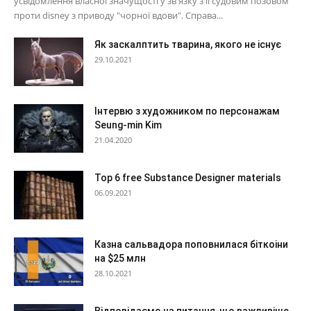
усвідомлення власної значущості у зв'язку з її судовим позовом
проти disney з приводу "чорної вдови". Справа...
Як заскалптить тварина, якого не існує
29.10.2021
Інтервю з художником по персонажам
Seung-min Kim
21.04.2020
Top 6 free Substance Designer materials
06.09.2021
Казна сальвадора поповнилася біткоіни
на $25 млн
28.10.2021
Відповідаємо на питання-що важливіше