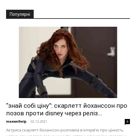
Популярні
“знай собі ціну”: скарлетт йоханссон про
позов проти disney через реліз...
maxwelhelp
-
02.12.2021
0
Актриса скарлетт йоханссон розповіла в інтерв'ю про цінність