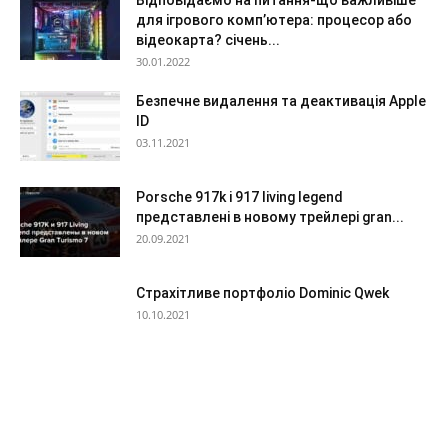
для ігрового комп’ютера: процесор або
відеокарта? січень...
30.01.2022
Безпечне видалення та деактивація Apple
ID
03.11.2021
Porsche 917k і 917 living legend
представлені в новому трейлері gran...
20.09.2021
Страхітливе портфоліо Dominic Qwek
10.10.2021