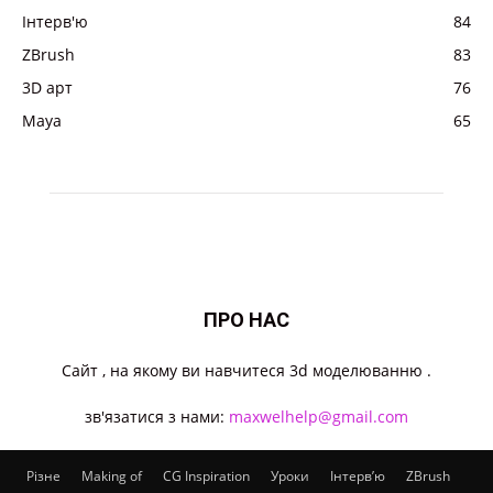
Інтерв'ю
84
ZBrush
83
3D арт
76
Maya
65
ПРО НАС
Cайт , на якому ви навчитеся 3d моделюванню .
зв'язатися з нами:
maxwelhelp@gmail.com
Різне
Making of
CG Inspiration
Уроки
Інтерв’ю
ZBrush