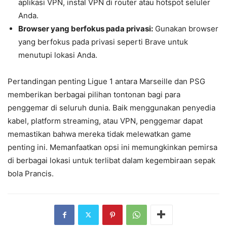
aplikasi VPN, instal VPN di router atau hotspot seluler
Anda.
Browser yang berfokus pada privasi:
Gunakan browser
yang berfokus pada privasi seperti Brave untuk
menutupi lokasi Anda.
Pertandingan penting Ligue 1 antara Marseille dan PSG
memberikan berbagai pilihan tontonan bagi para
penggemar di seluruh dunia. Baik menggunakan penyedia
kabel, platform streaming, atau VPN, penggemar dapat
memastikan bahwa mereka tidak melewatkan game
penting ini. Memanfaatkan opsi ini memungkinkan pemirsa
di berbagai lokasi untuk terlibat dalam kegembiraan sepak
bola Prancis.