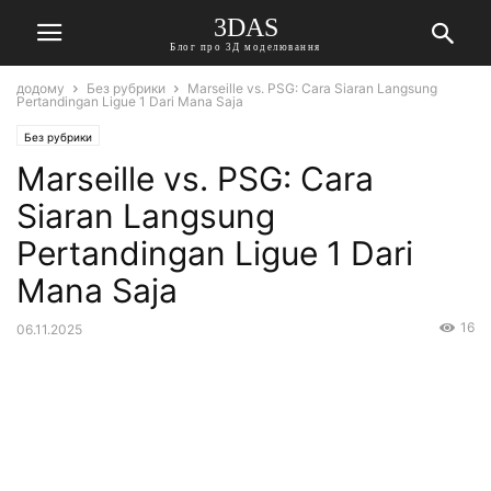
3DAS
Блог про 3Д моделювання
додому
Без рубрики
Marseille vs. PSG: Cara Siaran Langsung
Pertandingan Ligue 1 Dari Mana Saja
Без рубрики
Marseille vs. PSG: Cara
Siaran Langsung
Pertandingan Ligue 1 Dari
Mana Saja
16
06.11.2025