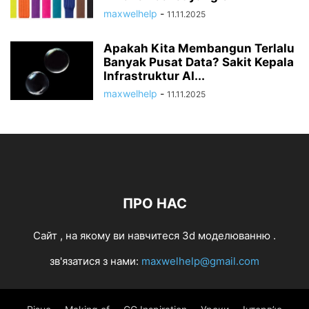
maxwelhelp
-
11.11.2025
Apakah Kita Membangun Terlalu
Banyak Pusat Data? Sakit Kepala
Infrastruktur AI...
maxwelhelp
-
11.11.2025
ПРО НАС
Cайт , на якому ви навчитеся 3d моделюванню .
зв'язатися з нами:
maxwelhelp@gmail.com