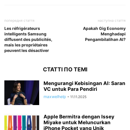
попередня стаття
наступна стаття
Les réfrigérateurs
Apakah Gig Economy
intelligents Samsung
Menghadapi
diffusent des publicités,
Pengambilalihan AI?
mais les propriétaires
peuvent les désactiver
СТАТТІ ПО ТЕМІ
Mengurangi Kebisingan AI: Saran
VC untuk Para Pendiri
maxwelhelp
-
11.11.2025
Apple Bermitra dengan Issey
Miyake untuk Meluncurkan
iPhone Pocket yang Unik