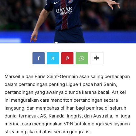
Marseille dan Paris Saint-Germain akan saling berhadapan
dalam pertandingan penting Ligue 1 pada hari Senin,
pertandingan yang awalnya ditunda karena badai. Artikel
ini menguraikan cara menonton pertandingan secara
langsung, dan membahas pilihan bagi pemirsa di seluruh
dunia, termasuk AS, Kanada, Inggris, dan Australia. Ini juga
merinci cara menggunakan VPN untuk mengakses layanan
streaming jika dibatasi secara geografis.