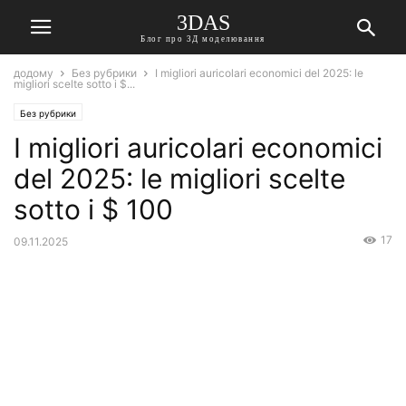
3DAS
Блог про 3Д моделювання
додому
Без рубрики
I migliori auricolari economici del 2025: le
migliori scelte sotto i $...
Без рубрики
I migliori auricolari economici
del 2025: le migliori scelte
sotto i $ 100
17
09.11.2025