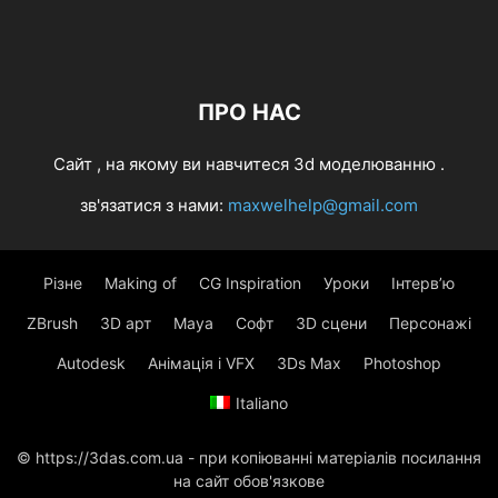
ПРО НАС
Cайт , на якому ви навчитеся 3d моделюванню .
зв'язатися з нами:
maxwelhelp@gmail.com
Різне
Making of
CG Inspiration
Уроки
Інтерв’ю
ZBrush
3D арт
Maya
Софт
3D сцени
Персонажі
Autodesk
Анімація і VFX
3Ds Max
Photoshop
Italiano
© https://3das.com.ua - при копіюванні матеріалів посилання
на сайт обов'язкове