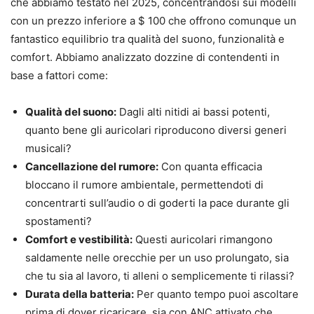
che abbiamo testato nel 2025, concentrandosi sui modelli
con un prezzo inferiore a $ 100 che offrono comunque un
fantastico equilibrio tra qualità del suono, funzionalità e
comfort. Abbiamo analizzato dozzine di contendenti in
base a fattori come:
Qualità del suono:
Dagli alti nitidi ai bassi potenti,
quanto bene gli auricolari riproducono diversi generi
musicali?
Cancellazione del rumore:
Con quanta efficacia
bloccano il rumore ambientale, permettendoti di
concentrarti sull’audio o di goderti la pace durante gli
spostamenti?
Comfort e vestibilità:
Questi auricolari rimangono
saldamente nelle orecchie per un uso prolungato, sia
che tu sia al lavoro, ti alleni o semplicemente ti rilassi?
Durata della batteria:
Per quanto tempo puoi ascoltare
prima di dover ricaricare, sia con ANC attivato che