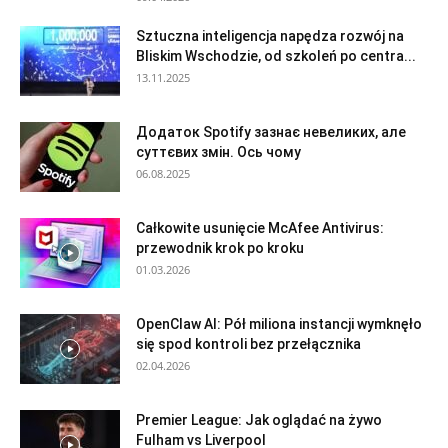
Sztuczna inteligencja napędza rozwój na
Bliskim Wschodzie, od szkoleń po centra...
13.11.2025
Додаток Spotify зазнає невеликих, але
суттєвих змін. Ось чому
06.08.2025
Całkowite usunięcie McAfee Antivirus:
przewodnik krok po kroku
01.03.2026
OpenClaw AI: Pół miliona instancji wymknęło
się spod kontroli bez przełącznika
02.04.2026
Premier League: Jak oglądać na żywo
Fulham vs Liverpool