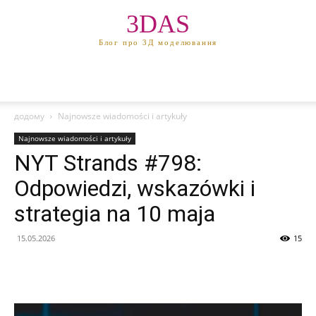
3DAS
Блог про 3Д моделювання
додому
Najnowsze wiadomości i artykuły
Najnowsze wiadomości i artykuły
NYT Strands #798:
Odpowiedzi, wskazówki i
strategia na 10 maja
15.05.2026
15