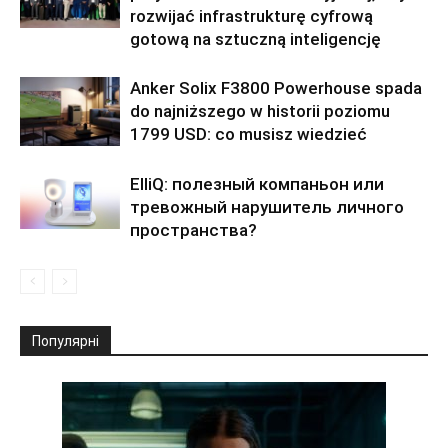
rozwijać infrastrukturę cyfrową
gotową na sztuczną inteligencję
Anker Solix F3800 Powerhouse spada
do najniższego w historii poziomu
1799 USD: co musisz wiedzieć
ElliQ: полезный компаньон или
тревожный нарушитель личного
пространства?
Популярні