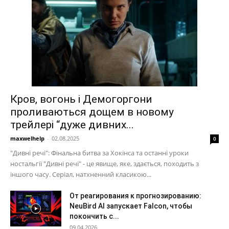
Кров, вогонь і Демогоргони
проливаються дощем в новому
трейлері “дуже дивних...
maxwelhelp
-
02.08.2025
0
"Дивні речі": Фінальна битва за Хокінса та останні уроки
ностальгії "Дивні речі" - це явище, яке, здається, походить з
іншого часу. Серіал, натхненний класикою...
От реагирования к прогнозированию:
NeuBird AI запускает Falcon, чтобы
покончить с...
09.04.2026