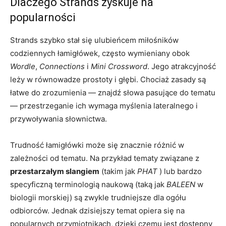
Dlaczego Strands zyskuje na
popularności
Strands szybko stał się ulubieńcem miłośników
codziennych łamigłówek, często wymieniany obok
Wordle
,
Connections
i
Mini Crossword
. Jego atrakcyjność
leży w równowadze prostoty i głębi. Chociaż zasady są
łatwe do zrozumienia — znajdź słowa pasujące do tematu
— przestrzeganie ich wymaga myślenia lateralnego i
przywoływania słownictwa.
Trudność łamigłówki może się znacznie różnić w
zależności od tematu. Na przykład tematy związane z
przestarzałym slangiem
(takim jak
PHAT
) lub bardzo
specyficzną terminologią naukową (taką jak
BALEEN
w
biologii morskiej) są zwykle trudniejsze dla ogółu
odbiorców. Jednak dzisiejszy temat opiera się na
popularnych przymiotnikach, dzięki czemu jest dostępny