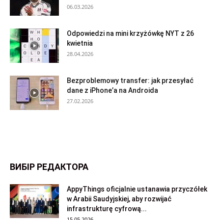
06.03.2026
Odpowiedzi na mini krzyżówkę NYT z 26
kwietnia
28.04.2026
Bezproblemowy transfer: jak przesyłać
dane z iPhone’a na Androida
27.02.2026
ВИБІР РЕДАКТОРА
AppyThings oficjalnie ustanawia przyczółek
w Arabii Saudyjskiej, aby rozwijać
infrastrukturę cyfrową...
15.05.2026