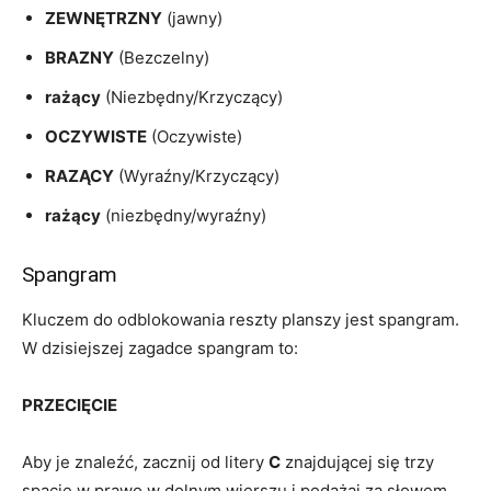
ZEWNĘTRZNY
(jawny)
BRAZNY
(Bezczelny)
rażący
(Niezbędny/Krzyczący)
OCZYWISTE
(Oczywiste)
RAZĄCY
(Wyraźny/Krzyczący)
rażący
(niezbędny/wyraźny)
Spangram
Kluczem do odblokowania reszty planszy jest spangram.
W dzisiejszej zagadce spangram to:
PRZECIĘCIE
Aby je znaleźć, zacznij od litery
C
znajdującej się trzy
spacje w prawo w dolnym wierszu i podążaj za słowem