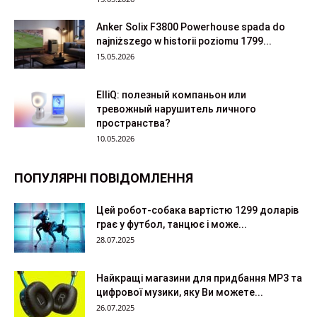
Anker Solix F3800 Powerhouse spada do
najniższego w historii poziomu 1799...
15.05.2026
ElliQ: полезный компаньон или
тревожный нарушитель личного
пространства?
10.05.2026
ПОПУЛЯРНІ ПОВІДОМЛЕННЯ
Цей робот-собака вартістю 1299 доларів
грає у футбол, танцює і може...
28.07.2025
Найкращі магазини для придбання MP3 та
цифрової музики, яку Ви можете...
26.07.2025