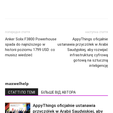
попередня стаття
наступна стаття
Anker Solix F3800 Powerhouse
AppyThings oficjalnie
spada do najniższego w
ustanawia przyczółek w Arabii
historii poziomu 1799 USD: co
Saudyjskiej, aby rozwijać
musisz wiedzieć
infrastrukturę cyfrową
gotową na sztuczną
inteligencję
maxwelhelp
СТАТТІ ПО ТЕМІ
БІЛЬШЕ ВІД АВТОРА
AppyThings oficjalnie ustanawia
przyczółek w Arabii Saudyjskiej, aby