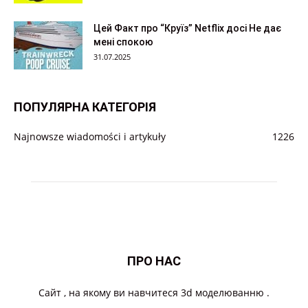
Цей Факт про “Круїз” Netflix досі Не дає
мені спокою
31.07.2025
ПОПУЛЯРНА КАТЕГОРІЯ
Najnowsze wiadomości i artykuły
1226
ПРО НАС
Cайт , на якому ви навчитеся 3d моделюванню .