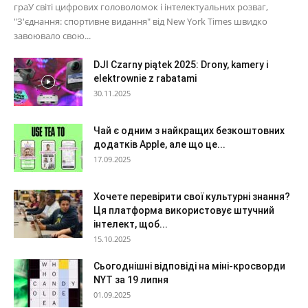
граУ світі цифрових головоломок і інтелектуальних розваг,
"З'єднання: спортивне видання" від New York Times швидко
завоювало свою...
DJI Czarny piątek 2025: Drony, kamery i
elektrownie z rabatami
30.11.2025
Чай є одним з найкращих безкоштовних
додатків Apple, але що це...
17.09.2025
Хочете перевірити свої культурні знання?
Ця платформа використовує штучний
інтелект, щоб...
15.10.2025
Сьогоднішні відповіді на міні-кросворди
NYT за 19 липня
01.09.2025