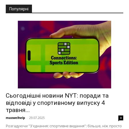
Популярні
Сьогоднішні новини NYT: поради та
відповіді у спортивному випуску 4
травня...
maxwelhelp
-
29.07.2025
0
Розгадуючи "З'єднання: спортивне видання": більше, ніж просто