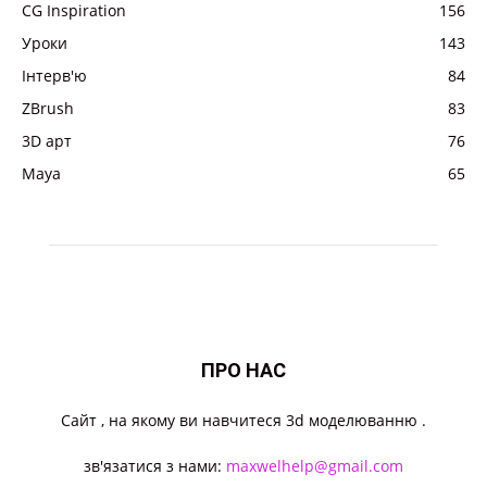
CG Inspiration
156
Уроки
143
Інтерв'ю
84
ZBrush
83
3D арт
76
Maya
65
ПРО НАС
Cайт , на якому ви навчитеся 3d моделюванню .
зв'язатися з нами:
maxwelhelp@gmail.com