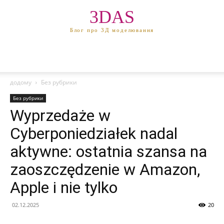
3DAS
Блог про 3Д моделювання
додому
Без рубрики
Без рубрики
Wyprzedaże w
Cyberponiedziałek nadal
aktywne: ostatnia szansa na
zaoszczędzenie w Amazon,
Apple i nie tylko
02.12.2025
20