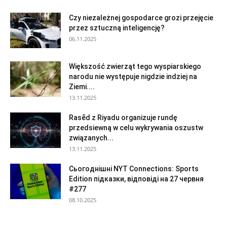
Czy niezależnej gospodarce grozi przejęcie
przez sztuczną inteligencję?
06.11.2025
Większość zwierząt tego wyspiarskiego
narodu nie występuje nigdzie indziej na
Ziemi....
13.11.2025
Rasēd z Riyadu organizuje rundę
przedsiewną w celu wykrywania oszustw
związanych...
13.11.2025
Сьогоднішні NYT Connections: Sports
Edition підказки, відповіді на 27 червня
#277
08.10.2025