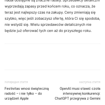
nadal dostępne są znaczne rabaty. Sprzedawcy detaliczni
wyprzedają zapasy przed końcem roku, co oznacza, że ​​
teraz jest najlepszy czas na zakupy. Ceny zmieniają się
szybko, więc jeśli zobaczysz ofertę, która Ci się spodoba,
nie wstydź się. Wielu sprzedawców detalicznych nie
będzie już oferować tych cen aż do przyszłego roku.
попередня стаття
наступна стаття
Festivitas wnosi świąteczną
OpenAI musi stawić czoła
radość – i nie tylko – do
intensywnej konkurencji:
urządzeń Apple
ChatGPT przegrywa z Gemini