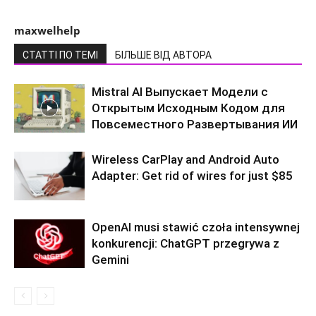
maxwelhelp
СТАТТІ ПО ТЕМІ
БІЛЬШЕ ВІД АВТОРА
Mistral AI Выпускает Модели с
Открытым Исходным Кодом для
Повсеместного Развертывания ИИ
Wireless CarPlay and Android Auto
Adapter: Get rid of wires for just $85
OpenAI musi stawić czoła intensywnej
konkurencji: ChatGPT przegrywa z
Gemini