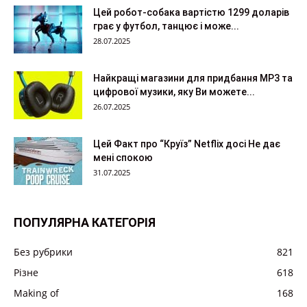
Цей робот-собака вартістю 1299 доларів
грає у футбол, танцює і може...
28.07.2025
Найкращі магазини для придбання MP3 та
цифрової музики, яку Ви можете...
26.07.2025
Цей Факт про “Круїз” Netflix досі Не дає
мені спокою
31.07.2025
ПОПУЛЯРНА КАТЕГОРІЯ
Без рубрики
821
Різне
618
Making of
168