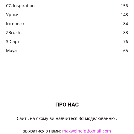
CG Inspiration
156
Уроки
143
Інтерв'ю
84
ZBrush
83
3D арт
76
Maya
65
ПРО НАС
Cайт , на якому ви навчитеся 3d моделюванню .
зв'язатися з нами:
maxwelhelp@gmail.com