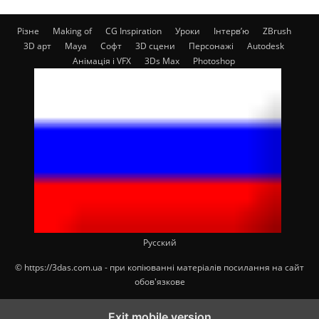
Різне
Making of
CG Inspiration
Уроки
Інтерв’ю
ZBrush
3D арт
Maya
Софт
3D сцени
Персонажі
Autodesk
Анімація і VFX
3Ds Max
Photoshop
Русский
© https://3das.com.ua - при копіюванні матеріалів посилання на сайт
обов'язкове
Exit mobile version