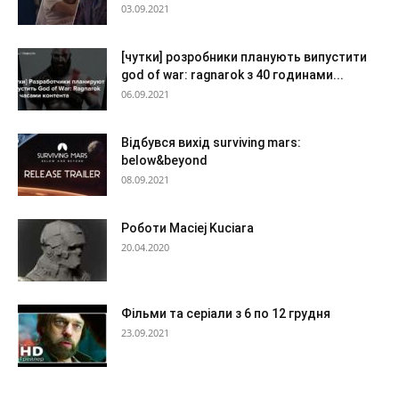
03.09.2021
[чутки] розробники планують випустити
god of war: ragnarok з 40 годинами...
06.09.2021
Відбувся вихід surviving mars:
below&beyond
08.09.2021
Роботи Maciej Kuciara
20.04.2020
Фільми та серіали з 6 по 12 грудня
23.09.2021