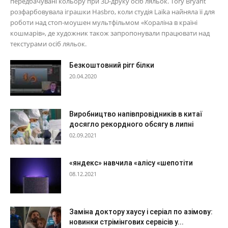
передбачувані кольору при 3D-друку осіб ляльок. Tory Bryant
розфарбовувала іграшки Hasbro, коли студія Laika найняла її для
роботи над стоп-моушен мультфільмом «Кораліна в країні
кошмарів», де художник також запропонували працювати над
текстурами осіб ляльок.
Безкоштовний рігг білки
20.04.2020
Виробництво напівпровідників в китаї
досягло рекордного обсягу в липні
02.09.2021
«яндекс» навчила «алісу «шепотіти
08.12.2021
Заміна доктору хаусу і серіал по азімову:
новинки стрімінгових сервісів у...