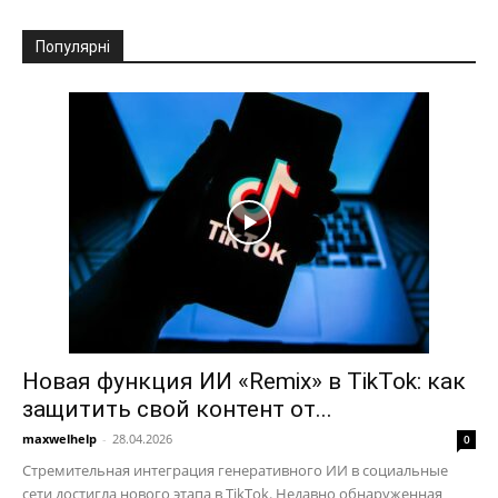
Популярні
Новая функция ИИ «Remix» в TikTok: как
защитить свой контент от...
maxwelhelp
-
28.04.2026
0
Стремительная интеграция генеративного ИИ в социальные
сети достигла нового этапа в TikTok. Недавно обнаруженная