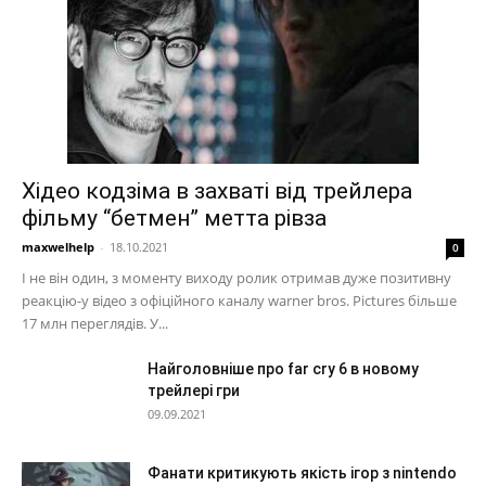
Хідео кодзіма в захваті від трейлера
фільму “бетмен” метта рівза
maxwelhelp
-
18.10.2021
0
І не він один, з моменту виходу ролик отримав дуже позитивну
реакцію-у відео з офіційного каналу warner bros. Pictures більше
17 млн переглядів. У...
Найголовніше про far cry 6 в новому
трейлері гри
09.09.2021
Фанати критикують якість ігор з nintendo