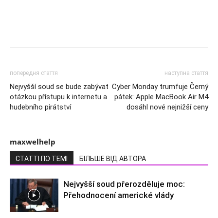
попередня стаття
наступна стаття
Nejvyšší soud se bude zabývat
Cyber Monday trumfuje Černý
otázkou přístupu k internetu a
pátek: Apple MacBook Air M4
hudebního pirátství
dosáhl nové nejnižší ceny
maxwelhelp
СТАТТІ ПО ТЕМІ
БІЛЬШЕ ВІД АВТОРА
Nejvyšší soud přerozděluje moc:
Přehodnocení americké vlády