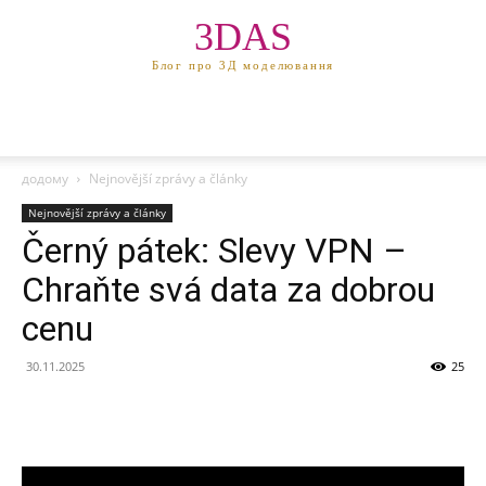
3DAS
Блог про 3Д моделювання
додому
Nejnovější zprávy a články
Nejnovější zprávy a články
Černý pátek: Slevy VPN –
Chraňte svá data za dobrou
cenu
30.11.2025
25