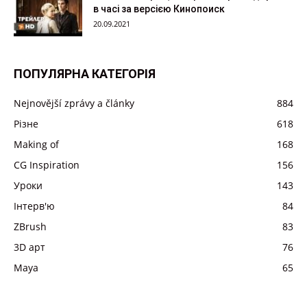
в часі за версією Кинопоиск
20.09.2021
ПОПУЛЯРНА КАТЕГОРІЯ
Nejnovější zprávy a články
884
Різне
618
Making of
168
CG Inspiration
156
Уроки
143
Інтерв'ю
84
ZBrush
83
3D арт
76
Maya
65