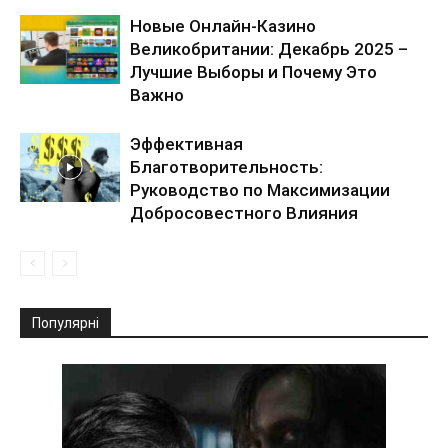
Новые Онлайн-Казино
Великобритании: Декабрь 2025 –
Лучшие Выборы и Почему Это
Важно
Эффективная
Благотворительность:
Руководство по Максимизации
Добросовестного Влияния
Популярні