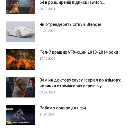
64 в розширеній підписці switch...
29.10.2021
Як отрендерить сітку в Blender
21.04.2020
Топ-7 кращих VFX-сцен 2013-2014 роки
17.10.2021
Заміна доктору хаусу і серіал по азімову:
новинки стрімінгових сервісів у...
03.09.2021
Робимо сокиру для гри
21.04.2020