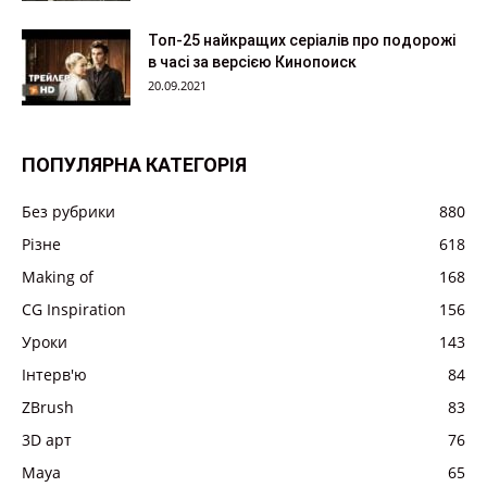
Топ-25 найкращих серіалів про подорожі
в часі за версією Кинопоиск
20.09.2021
ПОПУЛЯРНА КАТЕГОРІЯ
Без рубрики
880
Різне
618
Making of
168
CG Inspiration
156
Уроки
143
Інтерв'ю
84
ZBrush
83
3D арт
76
Maya
65