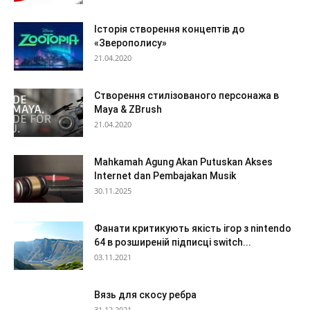
Історія створення концептів до
«Зверополису»
21.04.2020
Створення стилізованого персонажа в
Maya & ZBrush
21.04.2020
Mahkamah Agung Akan Putuskan Akses
Internet dan Pembajakan Musik
30.11.2025
Фанати критикують якість ігор з nintendo
64 в розширеній підписці switch...
03.11.2021
Вязь для скосу ребра
31.12.2021