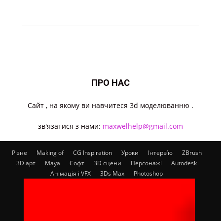
ПРО НАС
Cайт , на якому ви навчитеся 3d моделюванню .
зв'язатися з нами:
maxwelhelp@gmail.com
Різне
Making of
CG Inspiration
Уроки
Інтерв’ю
ZBrush
3D арт
Maya
Софт
3D сцени
Персонажі
Autodesk
Анімація і VFX
3Ds Max
Photoshop