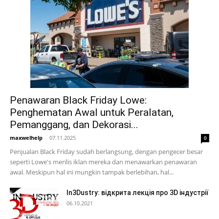
Penawaran Black Friday Lowe:
Penghematan Awal untuk Peralatan,
Pemanggang, dan Dekorasi...
maxwelhelp
-
07.11.2025
0
Penjualan Black Friday sudah berlangsung, dengan pengecer besar
seperti Lowe's merilis iklan mereka dan menawarkan penawaran
awal. Meskipun hal ini mungkin tampak berlebihan, hal...
In3Dustry: відкрита лекція про 3D індустрії
06.10.2021