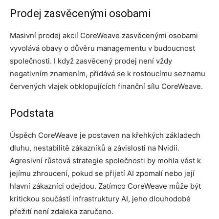
Prodej zasvěcenými osobami
Masivní prodej akcií CoreWeave zasvěcenými osobami
vyvolává obavy o důvěru managementu v budoucnost
společnosti. I když zasvěcený prodej není vždy
negativním znamením, přidává se k rostoucímu seznamu
červených vlajek obklopujících finanční sílu CoreWeave.
Podstata
Úspěch CoreWeave je postaven na křehkých základech
dluhu, nestabilitě zákazníků a závislosti na Nvidii.
Agresivní růstová strategie společnosti by mohla vést k
jejímu zhroucení, pokud se přijetí AI zpomalí nebo její
hlavní zákazníci odejdou. Zatímco CoreWeave může být
kritickou součástí infrastruktury AI, jeho dlouhodobé
přežití není zdaleka zaručeno.