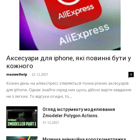
Аксесуари для iphone, які повинні бути у
кожного
maxwelhelp
-
22.12.2021
0
Кожен день на аліекспресс з'являється тонна різних аксесуарів
для iphone. Однак знайти серед них щось дійсно варте-завдання
не з легких. То відгуки огидні, то...
Огляд інструменту моделювання
Zmodeler.Polygon Actions.
31.12.2021
Музична анімаційна короткометражка