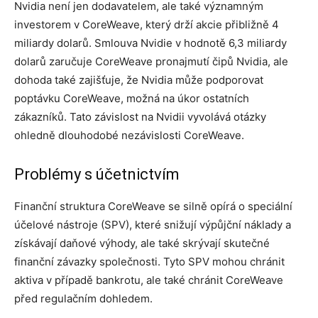
Nvidia není jen dodavatelem, ale také významným
investorem v CoreWeave, který drží akcie přibližně 4
miliardy dolarů. Smlouva Nvidie v hodnotě 6,3 miliardy
dolarů zaručuje CoreWeave pronajmutí čipů Nvidia, ale
dohoda také zajišťuje, že Nvidia může podporovat
poptávku CoreWeave, možná na úkor ostatních
zákazníků. Tato závislost na Nvidii vyvolává otázky
ohledně dlouhodobé nezávislosti CoreWeave.
Problémy s účetnictvím
Finanční struktura CoreWeave se silně opírá o speciální
účelové nástroje (SPV), které snižují výpůjční náklady a
získávají daňové výhody, ale také skrývají skutečné
finanční závazky společnosti. Tyto SPV mohou chránit
aktiva v případě bankrotu, ale také chránit CoreWeave
před regulačním dohledem.