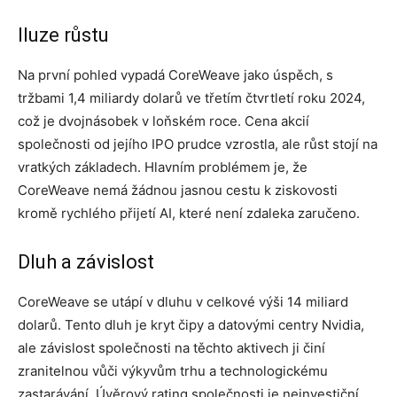
Iluze růstu
Na první pohled vypadá CoreWeave jako úspěch, s
tržbami 1,4 miliardy dolarů ve třetím čtvrtletí roku 2024,
což je dvojnásobek v loňském roce. Cena akcií
společnosti od jejího IPO prudce vzrostla, ale růst stojí na
vratkých základech. Hlavním problémem je, že
CoreWeave nemá žádnou jasnou cestu k ziskovosti
kromě rychlého přijetí AI, které není zdaleka zaručeno.
Dluh a závislost
CoreWeave se utápí v dluhu v celkové výši 14 miliard
dolarů. Tento dluh je kryt čipy a datovými centry Nvidia,
ale závislost společnosti na těchto aktivech ji činí
zranitelnou vůči výkyvům trhu a technologickému
zastarávání. Úvěrový rating společnosti je neinvestiční,