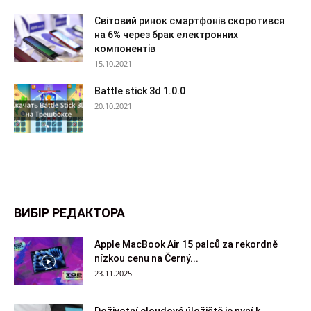
Світовий ринок смартфонів скоротився
на 6% через брак електронних
компонентів
15.10.2021
Battle stick 3d 1.0.0
20.10.2021
ВИБІР РЕДАКТОРА
Apple MacBook Air 15 palců za rekordně
nízkou cenu na Černý...
23.11.2025
Doživotní cloudové úložiště je nyní k