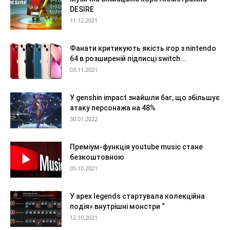
DESIRE
11.12.2021
Фанати критикують якість ігор з nintendo
64 в розширеній підписці switch...
03.11.2021
У genshin impact знайшли баг, що збільшує
атаку персонажа на 48%
30.01.2022
Преміум-функція youtube music стане
безкоштовною
05.10.2021
У apex legends стартувала колекційна
подія» внутрішні монстри “
12.10.2021