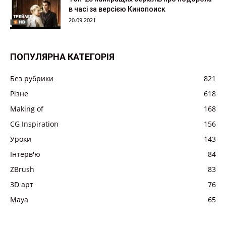
в часі за версією Кинопоиск
20.09.2021
ПОПУЛЯРНА КАТЕГОРІЯ
Без рубрики
821
Різне
618
Making of
168
CG Inspiration
156
Уроки
143
Інтерв'ю
84
ZBrush
83
3D арт
76
Maya
65