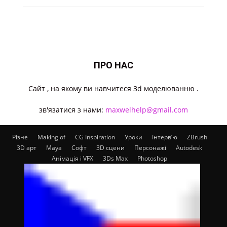
ПРО НАС
Cайт , на якому ви навчитеся 3d моделюванню .
зв'язатися з нами:
maxwelhelp@gmail.com
Різне
Making of
CG Inspiration
Уроки
Інтерв’ю
ZBrush
3D арт
Maya
Софт
3D сцени
Персонажі
Autodesk
Анімація і VFX
3Ds Max
Photoshop