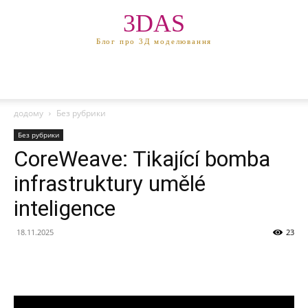
3DAS
Блог про 3Д моделювання
додому
Без рубрики
Без рубрики
CoreWeave: Tikající bomba
infrastruktury umělé
inteligence
18.11.2025
23