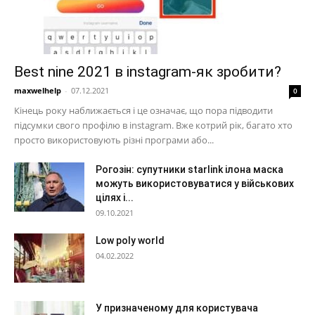
Best nine 2021 в instagram-як зробити?
maxwelhelp
-
07.12.2021
0
Кінець року наближається і це означає, що пора підводити
підсумки свого профілю в instagram. Вже котрий рік, багато хто
просто використовують різні програми або...
Рогозін: супутники starlink ілона маска
можуть використовуватися у військових
цілях і...
09.10.2021
Low poly world
04.02.2022
У призначеному для користувача