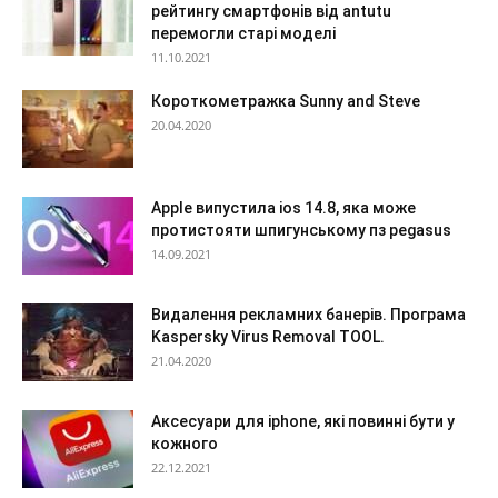
рейтингу смартфонів від antutu
перемогли старі моделі
11.10.2021
Короткометражка Sunny and Steve
20.04.2020
Apple випустила ios 14.8, яка може
протистояти шпигунському пз pegasus
14.09.2021
Видалення рекламних банерів. Програма
Kaspersky Virus Removal TOOL.
21.04.2020
Аксесуари для iphone, які повинні бути у
кожного
22.12.2021