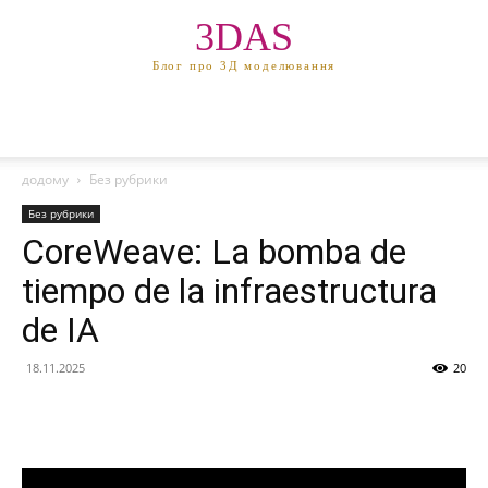
3DAS
Блог про 3Д моделювання
додому
Без рубрики
Без рубрики
CoreWeave: La bomba de
tiempo de la infraestructura
de IA
18.11.2025
20