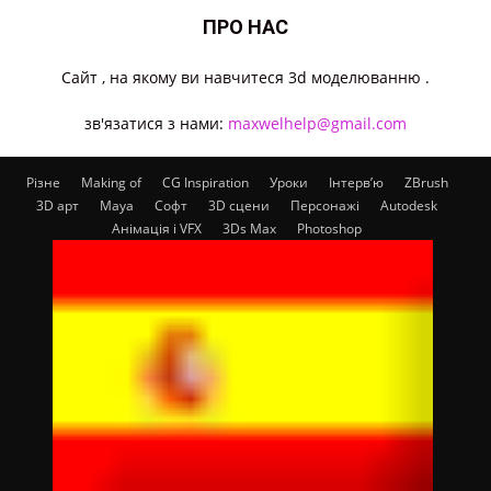
ПРО НАС
Cайт , на якому ви навчитеся 3d моделюванню .
зв'язатися з нами:
maxwelhelp@gmail.com
Різне
Making of
CG Inspiration
Уроки
Інтерв’ю
ZBrush
3D арт
Maya
Софт
3D сцени
Персонажі
Autodesk
Анімація і VFX
3Ds Max
Photoshop