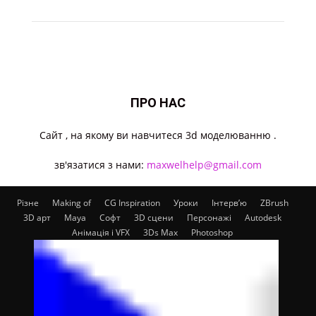
ПРО НАС
Cайт , на якому ви навчитеся 3d моделюванню .
зв'язатися з нами:
maxwelhelp@gmail.com
Різне
Making of
CG Inspiration
Уроки
Інтерв’ю
ZBrush
3D арт
Maya
Софт
3D сцени
Персонажі
Autodesk
Анімація і VFX
3Ds Max
Photoshop