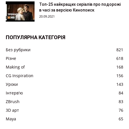
Топ-25 найкращих серіалів про подорожі
в часі за версією Кинопоиск
20.09.2021
ПОПУЛЯРНА КАТЕГОРІЯ
Без рубрики
821
Різне
618
Making of
168
CG Inspiration
156
Уроки
143
Інтерв'ю
84
ZBrush
83
3D арт
76
Maya
65