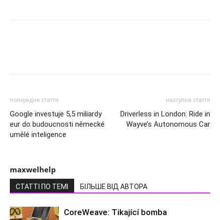
попередня стаття
наступна стаття
Google investuje 5,5 miliardy
Driverless in London: Ride in
eur do budoucnosti německé
Wayve’s Autonomous Car
umělé inteligence
maxwelhelp
СТАТТІ ПО ТЕМІ
БІЛЬШЕ ВІД АВТОРА
CoreWeave: Tikající bomba