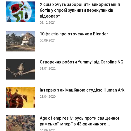
У сша хочуть заборонити використання
ботів у спробі зупинити перекупників
відеокарт
03.12.2021
10 фактів про оточеннях в Blender
03.09.2021
Створення роботи Yummy! від Caroline NG
31.01.2022
Інтервю з анімаційною студією Human Ark
21.04.2020
Age of empires iv: русь проти священної
римської імперії в 43-хвилинного...
20.09.2021