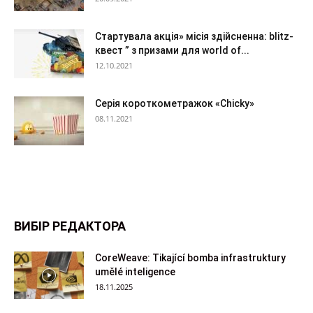
Стартувала акція» місія здійсненна: blitz-
квест ” з призами для world of...
12.10.2021
Серія короткометражок «Chicky»
08.11.2021
ВИБІР РЕДАКТОРА
CoreWeave: Tikající bomba infrastruktury
umělé inteligence
18.11.2025