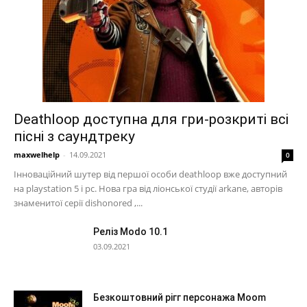
Deathloop доступна для гри-розкриті всі
пісні з саундтреку
maxwelhelp
-
14.09.2021
0
Інноваційний шутер від першої особи deathloop вже доступний
на playstation 5 і pc. Нова гра від ліонської студії arkane, авторів
знаменитої серії dishonored ,...
Реліз Modo 10.1
03.09.2021
Безкоштовний рігг персонажа Moom