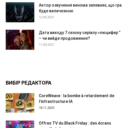
Актор озвучення венома запевняє, що гра
буде величезною
12.09.2021
Дата виходу 7 сезону серіалу «люцифер ”
– чи вийде продовження?
11.09.2021
ВИБІР РЕДАКТОРА
CoreWeave : la bombe à retardement de
l’infrastructure IA
18.11.2025
Offres TV du Black Friday : des écrans