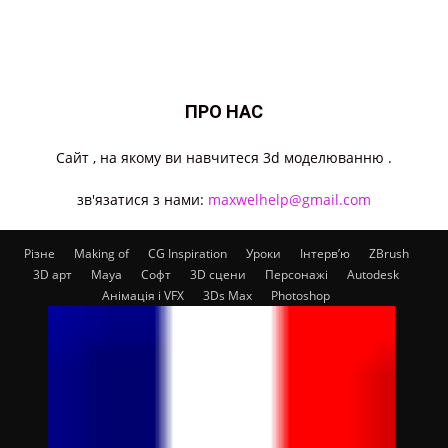
ПРО НАС
Cайт , на якому ви навчитеся 3d моделюванню .
зв'язатися з нами:
maxwelhelp@gmail.com
Різне
Making of
CG Inspiration
Уроки
Інтерв’ю
ZBrush
3D арт
Maya
Софт
3D сцени
Персонажі
Autodesk
Анімація і VFX
3Ds Max
Photoshop