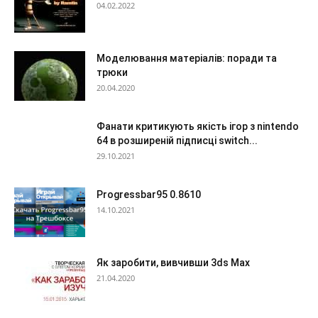
04.02.2022
Моделювання матеріалів: поради та
трюки
20.04.2020
Фанати критикують якість ігор з nintendo
64 в розширеній підписці switch...
29.10.2021
Progressbar95 0.8610
14.10.2021
Як заробити, вивчивши 3ds Max
21.04.2020