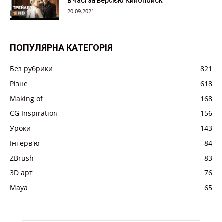
в часі за версією Кинопоиск
20.09.2021
ПОПУЛЯРНА КАТЕГОРІЯ
Без рубрики
821
Різне
618
Making of
168
CG Inspiration
156
Уроки
143
Інтерв'ю
84
ZBrush
83
3D арт
76
Maya
65