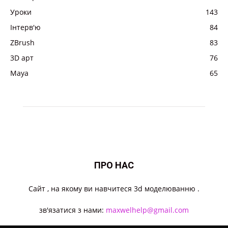
Уроки
143
Інтерв'ю
84
ZBrush
83
3D арт
76
Maya
65
ПРО НАС
Cайт , на якому ви навчитеся 3d моделюванню .
зв'язатися з нами:
maxwelhelp@gmail.com