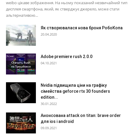
weibo цікаве зображення. На ньому показаний незвичайний тип
дисплея смартфона, який, як стверджує джерело, може стати
альтернативою...
Як створювалася нова броня РобоКопа
20.04.2020
Adobe premiere rush 2.0.0
04.10.2021
Nvidia підвищила ціни на графіку
сімейства geforce rtx 30 founders
edition...
30.01.2022
Анонсована attack on titan: brave order
для ios і android
09.09.2021