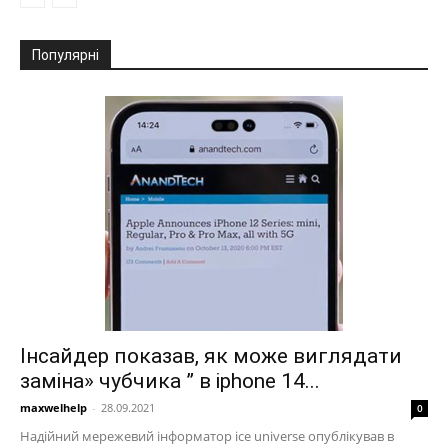
Популярні
Інсайдер показав, як може виглядати
заміна» чубчика ” в iphone 14...
maxwelhelp
-
28.09.2021
0
Надійний мережевий інформатор ice universe опублікував в