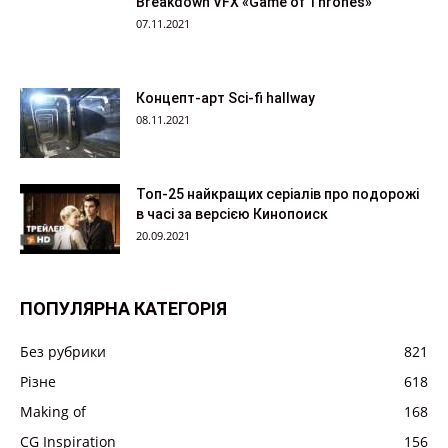
Breakdown VFX «Game of Thrones»
07.11.2021
Концепт-арт Sci-fi hallway
08.11.2021
Топ-25 найкращих серіалів про подорожі
в часі за версією Кинопоиск
20.09.2021
ПОПУЛЯРНА КАТЕГОРІЯ
Без рубрики
821
Різне
618
Making of
168
CG Inspiration
156