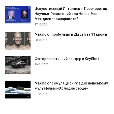
Искусственный Интеллект: Перекресток
Научных Революций или Новая Эра
Междисциплинарности?
17.10.2024
Making of прибульця в Zbrush за 11 кроків
20.04.2020
Фотореалістичний рендер в KeyShot
20.04.2020
Making of симуляції снігу в диснеївському
мультфільмі «Холодне серце»
21.04.2020