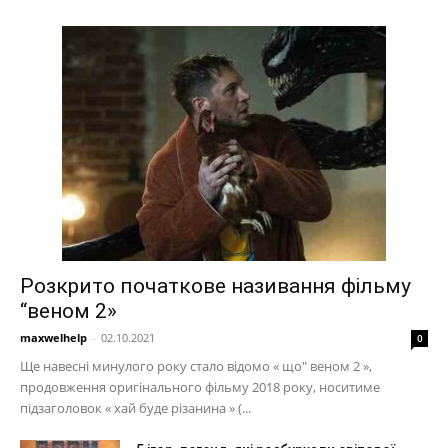
Розкрито початкове називання фільму
“веном 2»
maxwelhelp
-
02.10.2021
0
Ще навесні минулого року стало відомо « що" веном 2 »,
продовження оригінального фільму 2018 року, носитиме
підзаголовок « хай буде різанина » (...