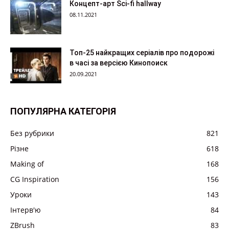
Концепт-арт Sci-fi hallway
08.11.2021
Топ-25 найкращих серіалів про подорожі
в часі за версією Кинопоиск
20.09.2021
ПОПУЛЯРНА КАТЕГОРІЯ
Без рубрики
821
Різне
618
Making of
168
CG Inspiration
156
Уроки
143
Інтерв'ю
84
ZBrush
83