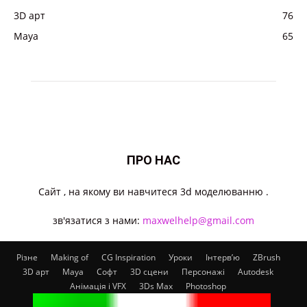
3D арт
76
Maya
65
ПРО НАС
Cайт , на якому ви навчитеся 3d моделюванню .
зв'язатися з нами:
maxwelhelp@gmail.com
Різне
Making of
CG Inspiration
Уроки
Інтерв’ю
ZBrush
3D арт
Maya
Софт
3D сцени
Персонажі
Autodesk
Анімація і VFX
3Ds Max
Photoshop