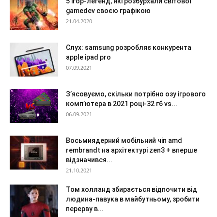
5 ігор-легенд, які розбурхали світової
gamedev своєю графікою
21.04.2020
Слух: samsung розробляє конкурента
apple ipad pro
07.09.2021
З’ясовуємо, скільки потрібно озу ігрового
комп’ютера в 2021 році-32 гб vs...
06.09.2021
Восьмиядерний мобільний чіп amd
rembrandt на архітектурі zen3 + вперше
відзначився...
21.10.2021
Том холланд збирається відпочити від
людина-павука в майбутньому, зробити
перерву в...