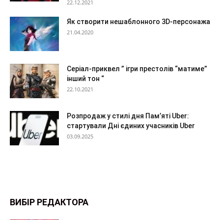
22.12.2021
Як створити нешаблонного 3D-персонажа
21.04.2020
Серіал-приквел ” ігри престолів “матиме”
інший тон “
22.10.2021
Розпродаж у стилі дня Пам’яті Uber:
стартували Дні єдиних учасників Uber
03.09.2025
ВИБІР РЕДАКТОРА