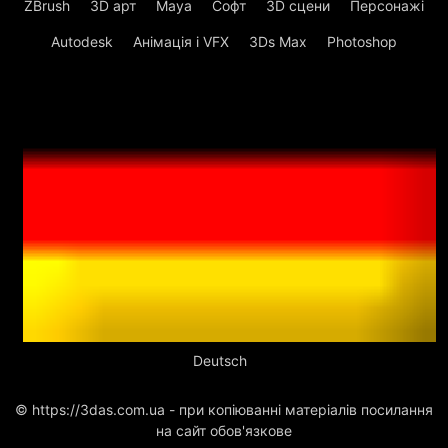
ZBrush
3D арт
Maya
Софт
3D сцени
Персонажі
Autodesk
Анімація і VFX
3Ds Max
Photoshop
Deutsch
© https://3das.com.ua - при копіюванні матеріалів посилання
на сайт обов'язкове