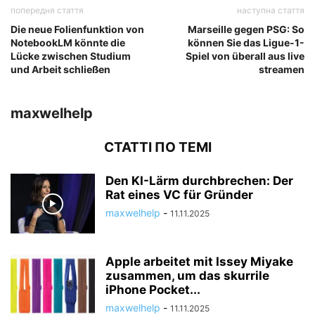
попередня стаття
наступна стаття
Die neue Folienfunktion von
Marseille gegen PSG: So
NotebookLM könnte die
können Sie das Ligue-1-
Lücke zwischen Studium
Spiel von überall aus live
und Arbeit schließen
streamen
maxwelhelp
СТАТТІ ПО ТЕМІ
Den KI-Lärm durchbrechen: Der
Rat eines VC für Gründer
maxwelhelp
-
11.11.2025
Apple arbeitet mit Issey Miyake
zusammen, um das skurrile
iPhone Pocket...
maxwelhelp
-
11.11.2025