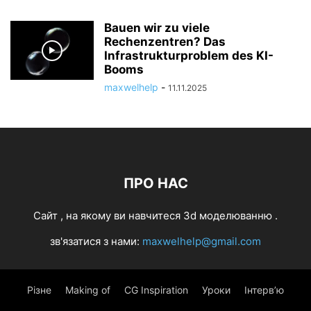
Bauen wir zu viele
Rechenzentren? Das
Infrastrukturproblem des KI-
Booms
maxwelhelp
-
11.11.2025
ПРО НАС
Cайт , на якому ви навчитеся 3d моделюванню .
зв'язатися з нами:
maxwelhelp@gmail.com
Різне
Making of
CG Inspiration
Уроки
Інтерв’ю