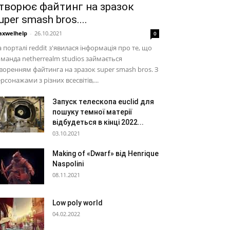
творює файтинг на зразок
uper smash bros....
xwelhelp
-
26.10.2021
0
 порталі reddit з'явилася інформація про те, що
манда netherrealm studios займається
воренням файтинга на зразок super smash bros. З
рсонажами з різних всесвітів,...
Запуск телескопа euclid для
пошуку темної матерії
відбудеться в кінці 2022...
03.10.2021
Making of «Dwarf» від Henrique
Naspolini
08.11.2021
Low poly world
04.02.2022