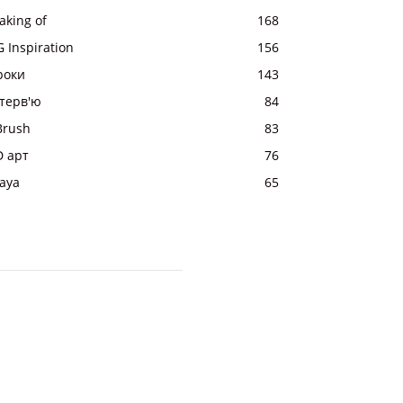
aking of
168
 Inspiration
156
роки
143
нтерв'ю
84
Brush
83
D арт
76
aya
65