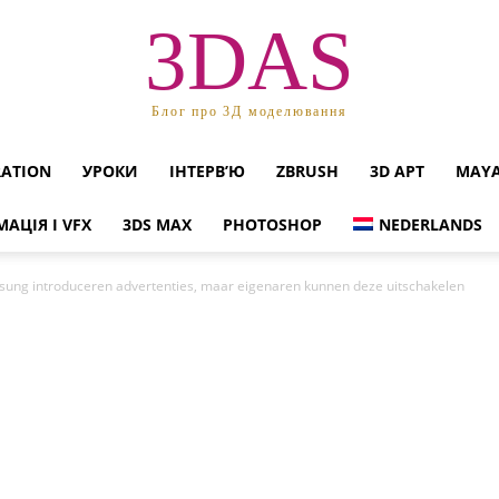
3DAS
Блог про 3Д моделювання
RATION
УРОКИ
ІНТЕРВ’Ю
ZBRUSH
3D АРТ
MAY
МАЦІЯ І VFX
3DS MAX
PHOTOSHOP
NEDERLANDS
ung introduceren advertenties, maar eigenaren kunnen deze uitschakelen