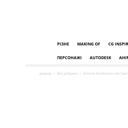
РІЗНЕ
MAKING OF
CG INSPI
ПЕРСОНАЖІ
AUTODESK
АНІ
додому
Без рубрики
Slimme koelkasten van Sams