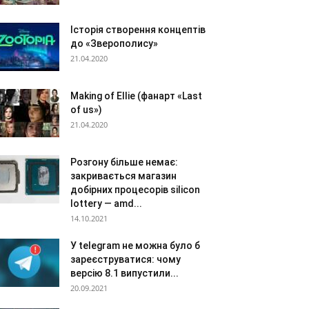
Історія створення концептів
до «Зверополису»
21.04.2020
Making of Ellie (фанарт «Last
of us»)
21.04.2020
Розгону більше немає:
закривається магазин
добірних процесорів silicon
lottery — amd...
14.10.2021
У telegram не можна було б
зареєструватися: чому
версію 8.1 випустили...
20.09.2021