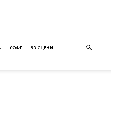
A
СОФТ
3D СЦЕНИ