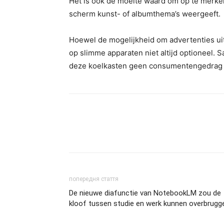
Het is ook de moeite waard om op te merken
scherm kunst- of albumthema’s weergeeft.
Hoewel de mogelijkheid om advertenties uit 
op slimme apparaten niet altijd optioneel. 
deze koelkasten geen consumentengedrag 
попередня стаття
De nieuwe diafunctie van NotebookLM zou de
kloof tussen studie en werk kunnen overbrugg