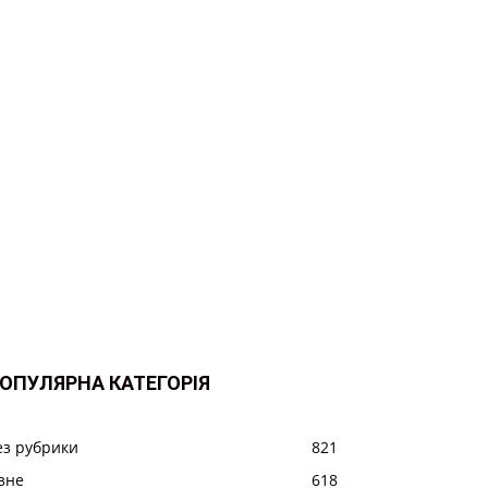
ОПУЛЯРНА КАТЕГОРІЯ
ез рубрики
821
ізне
618