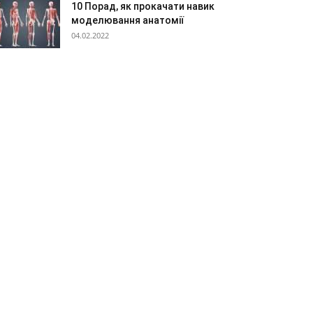
10 Порад, як прокачати навик
моделювання анатомії
04.02.2022