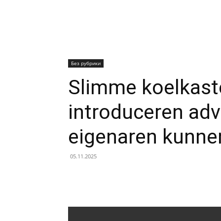
Без рубрики
Slimme koelkas
introduceren adv
eigenaren kunne
05.11.2025