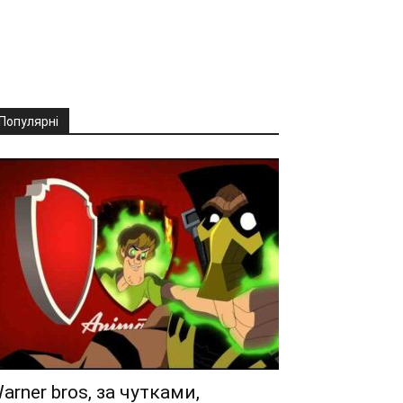
Популярні
arner bros, за чутками,