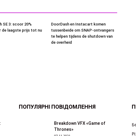
h SE 3: scoor 20%
DoorDash en Instacart komen
 de laagste prijs tot nu
tussenbeide om SNAP-ontvangers
te helpen tijdens de shutdown van
de overheid
ПОПУЛЯРНІ ПОВІДОМЛЕННЯ
П
:
Breakdown VFX «Game of
Б
Thrones»
Р
07.11.2021