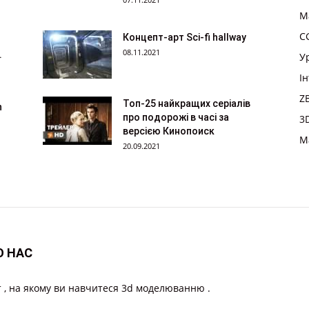
M
CG
Концепт-арт Sci-fi hallway
08.11.2021
.
У
І
Z
Топ-25 найкращих серіалів
n
про подорожі в часі за
3
версією Кинопоиск
M
20.09.2021
О НАС
 , на якому ви навчитеся 3d моделюванню .