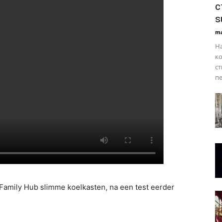
с
s
ma
На
ко
ст
пе
Family Hub slimme koelkasten, na een test eerder