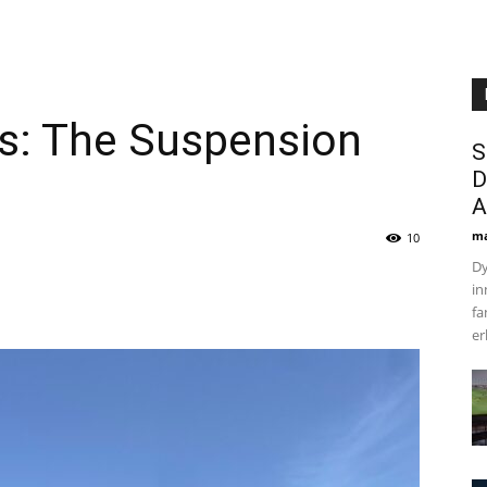
ds: The Suspension
S
D
A
ma
10
Dy
in
fa
er