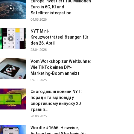
Europa investiert 100 Millionen
Euro in 6G, KI und
Satellitenintegration
04.03.2026
NYT Mini-
Kreuzworträtsellösungen für
den 26. April
28.04.2026
Vom Workshop zur Weltbühne:
Wie TikTok einen DIY-
Marketing-Boom anheizt
09.11.2025
Сьогоднішні новини NYT:
поради та відповіді у
спортивному випуску 20
травня...
28.08.2025
Wordle #1666: Hinweise,
Antworten und Strategie für