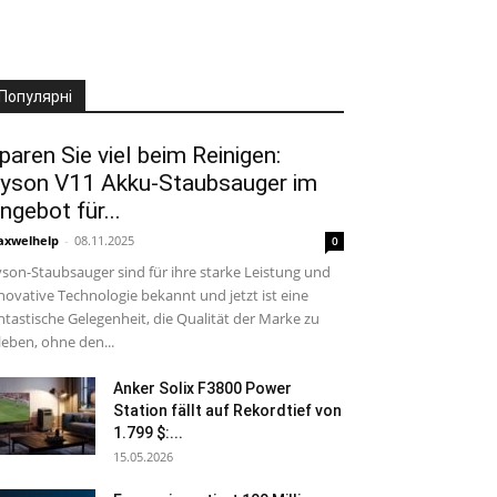
Популярні
paren Sie viel beim Reinigen:
yson V11 Akku-Staubsauger im
ngebot für...
xwelhelp
-
08.11.2025
0
son-Staubsauger sind für ihre starke Leistung und
novative Technologie bekannt und jetzt ist eine
ntastische Gelegenheit, die Qualität der Marke zu
leben, ohne den...
Anker Solix F3800 Power
Station fällt auf Rekordtief von
1.799 $:...
15.05.2026