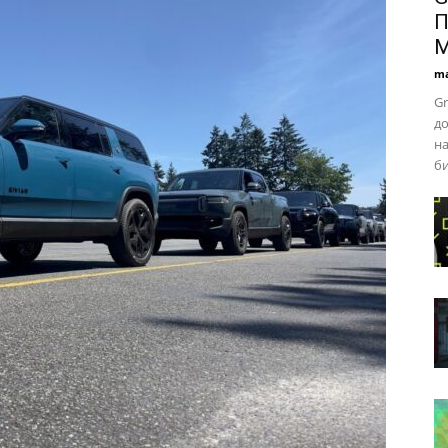
П
М
ma
Gr
до
н
би