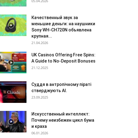
05.04.2026
Качественный звук за
меньшие деньги: на наушники
Sony WH-CH720N объявлена
крупная...
21.04.2026
UK Casinos Offering Free Spins:
A Guide to No-Deposit Bonuses
21.12.2025
Суддя в антропічному піраті
стверджують AI.
23.09.2025
Искусственный интеллект:
Почему неизбежен цикл бума
и краха
06.01.2026