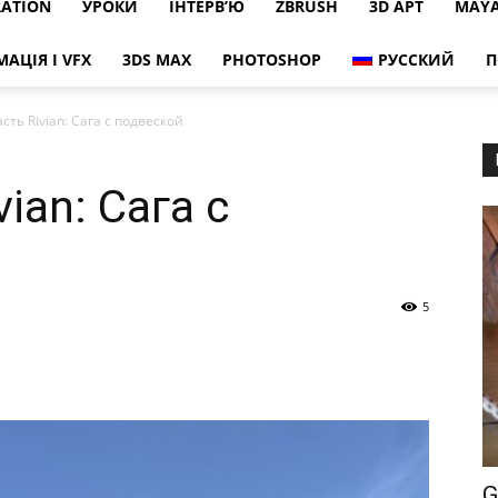
RATION
УРОКИ
ІНТЕРВ’Ю
ZBRUSH
3D АРТ
MAY
МАЦІЯ І VFX
3DS MAX
PHOTOSHOP
РУССКИЙ
П
сть Rivian: Сага с подвеской
ian: Сага с
5
G