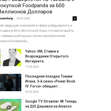
окупкой Foodpanda за 600
иллионов Долларов
xwelhelp
-
24.03.2026
0
ab, ведущая компания в сфере райдшеринга и
ставки в Юго-Восточной Азии, готовится выйти
а тайваньский рынок путем приобретения
знеса Foodpanda...
Yahoo: ИИ, Ставки и
Возрождение Открытого
Интернета
17.03.2026
Последняя поездка Томми
Игана: 3-й сезон «Power Book
IV: Force» обещает...
04.03.2026
Google TV Streamer 4K Теперь
на $20 Дешевле на Amazon