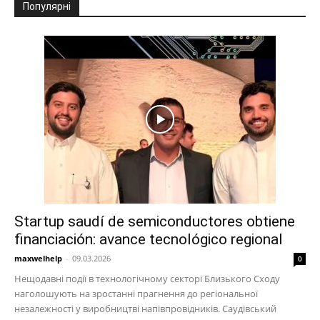
Популярні
Startup saudí de semiconductores obtiene
financiación: avance tecnológico regional
maxwelhelp
-
09.03.2026
0
Нещодавні події в технологічному секторі Близького Сходу
наголошують на зростанні прагнення до регіональної
незалежності у виробництві напівпровідників. Саудівський