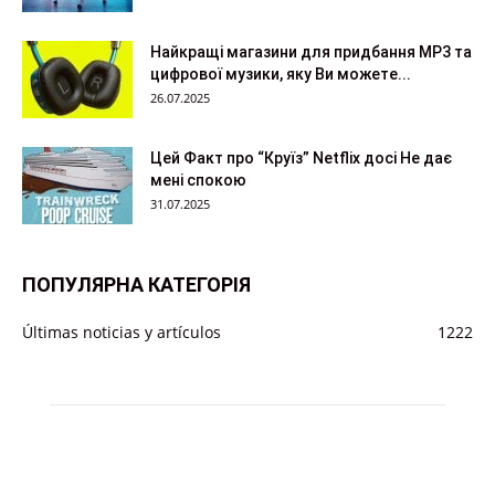
Найкращі магазини для придбання MP3 та
цифрової музики, яку Ви можете...
26.07.2025
Цей Факт про “Круїз” Netflix досі Не дає
мені спокою
31.07.2025
ПОПУЛЯРНА КАТЕГОРІЯ
Últimas noticias y artículos
1222