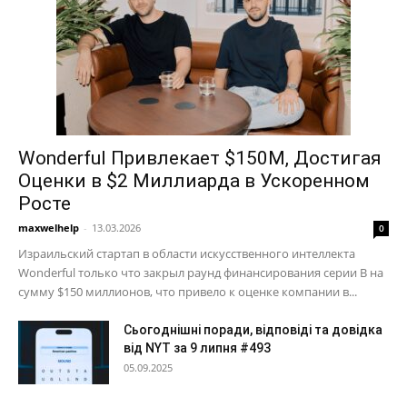
Wonderful Привлекает $150М, Достигая
Оценки в $2 Миллиарда в Ускоренном
Росте
maxwelhelp
-
13.03.2026
0
Израильский стартап в области искусственного интеллекта
Wonderful только что закрыл раунд финансирования серии B на
сумму $150 миллионов, что привело к оценке компании в...
Сьогоднішні поради, відповіді та довідка
від NYT за 9 липня #493
05.09.2025