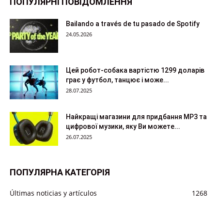
ПОПУЛЯРНІ ПОВІДОМЛЕННЯ
Bailando a través de tu pasado de Spotify
24.05.2026
Цей робот-собака вартістю 1299 доларів
грає у футбол, танцює і може...
28.07.2025
Найкращі магазини для придбання MP3 та
цифрової музики, яку Ви можете...
26.07.2025
ПОПУЛЯРНА КАТЕГОРІЯ
Últimas noticias y artículos
1268