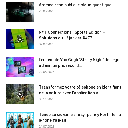
Aramco rend public le cloud quantique
23.05.2026
NYT Connections : Sports Edition –
Solutions du 13 janvier #477
02.02.2026
L’ensemble Van Gogh ‘Starry Night’ de Lego
atteint un prix record...
29.03.2026
Transformez votre téléphone en identifiant
de la nature avec l’application AI...
06.11.2025
Тепер ви можете знову грати у Fortnite на
iPhone та iPad
24.07.2025