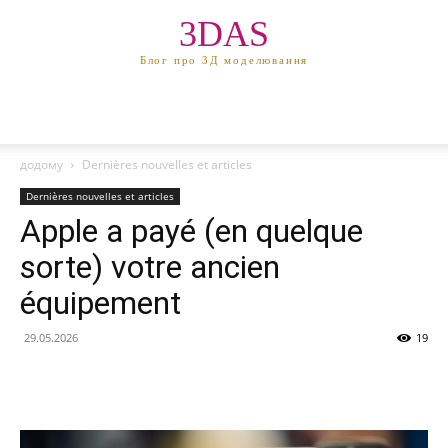
3DAS
Блог про 3Д моделювання
додому
Dernières nouvelles et articles
Dernières nouvelles et articles
Apple a payé (en quelque
sorte) votre ancien
équipement
29.05.2026
19