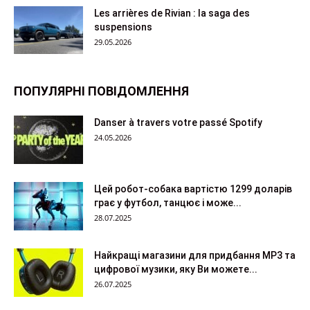
Les arrières de Rivian : la saga des
suspensions
29.05.2026
ПОПУЛЯРНІ ПОВІДОМЛЕННЯ
Danser à travers votre passé Spotify
24.05.2026
Цей робот-собака вартістю 1299 доларів
грає у футбол, танцює і може...
28.07.2025
Найкращі магазини для придбання MP3 та
цифрової музики, яку Ви можете...
26.07.2025