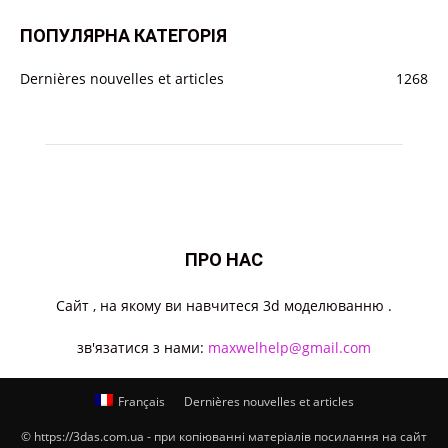
ПОПУЛЯРНА КАТЕГОРІЯ
Dernières nouvelles et articles
1268
ПРО НАС
Cайт , на якому ви навчитеся 3d моделюванню .
зв'язатися з нами:
maxwelhelp@gmail.com
Français
Dernières nouvelles et articles
© https://3das.com.ua - при копіюванні матеріалів посилання на сайт