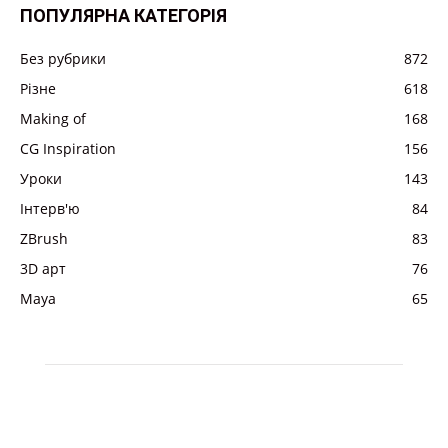
ПОПУЛЯРНА КАТЕГОРІЯ
Без рубрики
872
Різне
618
Making of
168
CG Inspiration
156
Уроки
143
Інтерв'ю
84
ZBrush
83
3D арт
76
Maya
65