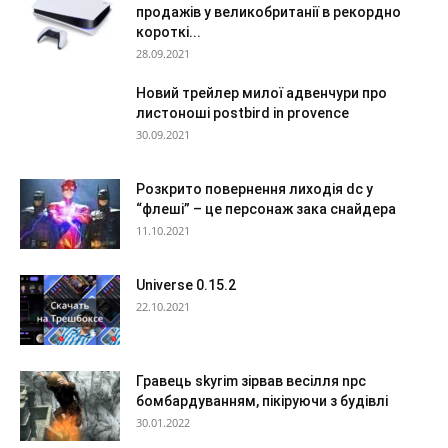
продажів у великобританії в рекордно
короткі...
28.09.2021
Новий трейлер милої адвенчури про
листоноші postbird in provence
30.09.2021
Розкрито повернення лиходія dc у
“флеші” – це персонаж зака снайдера
11.10.2021
Universe 0.15.2
22.10.2021
Гравець skyrim зірвав весілля npc
бомбардуванням, пікіруючи з будівлі
30.01.2022