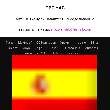
ПРО НАС
Cайт , на якому ви навчитеся 3d моделюванню .
зв'язатися з нами:
maxwelhelp@gmail.com
Різне
Making of
CG Inspiration
Уроки
Інтерв’ю
ZBrush
3D арт
Maya
Софт
3D сцени
Персонажі
Autodesk
Анімація і VFX
3Ds Max
Photoshop