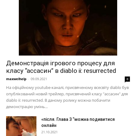
Демонстрація ігрового процесу для
класу “ассасин” в diablo ii: resurrected
maxwelhelp
-
09.09.2021
0
На офіційному youtube-каналі, присвяченому всесвіту diablo був
опублікований новий трейлер, присвячений класу "ассасин" для
diablo ii: resurrected. В даному ролику можна побачити
демонстрацію умінь...
«після. Глава 3 “можна подивитися
онлайн
21.10.2021