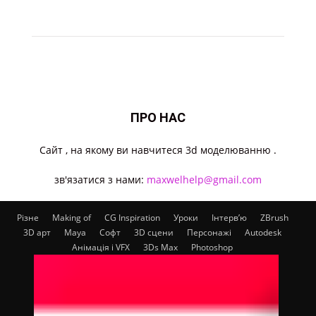
ПРО НАС
Cайт , на якому ви навчитеся 3d моделюванню .
зв'язатися з нами:
maxwelhelp@gmail.com
Різне
Making of
CG Inspiration
Уроки
Інтерв’ю
ZBrush
3D арт
Maya
Софт
3D сцени
Персонажі
Autodesk
Анімація і VFX
3Ds Max
Photoshop