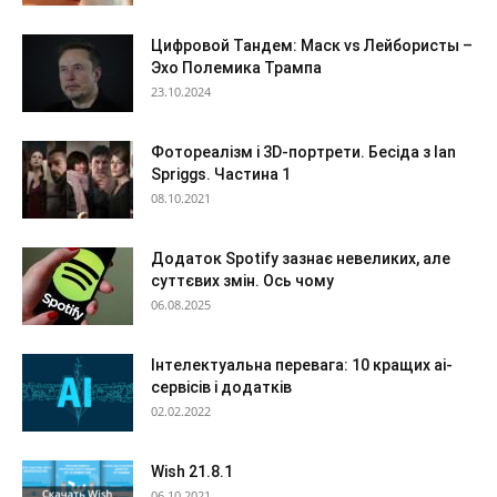
Цифровой Тандем: Маск vs Лейбористы –
Эхо Полемика Трампа
23.10.2024
Фотореалізм і 3D-портрети. Бесіда з Ian
Spriggs. Частина 1
08.10.2021
Додаток Spotify зазнає невеликих, але
суттєвих змін. Ось чому
06.08.2025
Інтелектуальна перевага: 10 кращих ai-
сервісів і додатків
02.02.2022
Wish 21.8.1
06.10.2021