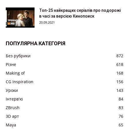
Топ-25 найкращих серіалів про подорожі
в часі за версією Кинопоиск
20.09.2021
ПОПУЛЯРНА КАТЕГОРІЯ
Без рубрики
872
Різне
618
Making of
168
CG Inspiration
156
Уроки
143
Інтерв'ю
84
ZBrush
83
3D арт
76
Maya
65