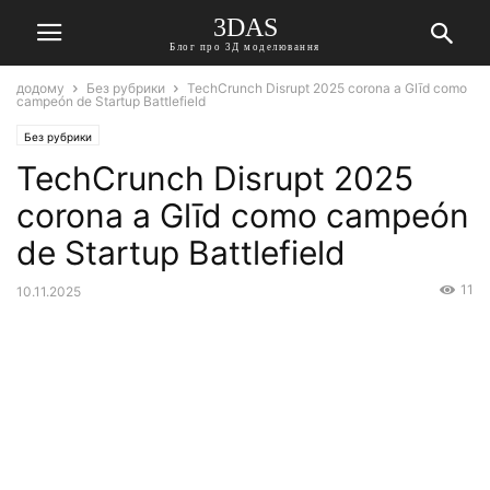
3DAS
Блог про 3Д моделювання
додому
Без рубрики
TechCrunch Disrupt 2025 corona a Glīd como
campeón de Startup Battlefield
Без рубрики
TechCrunch Disrupt 2025
corona a Glīd como campeón
de Startup Battlefield
11
10.11.2025