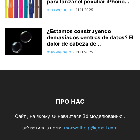
para lanzar el peculiar iPhone...
maxwelhelp
-
11.11.2025
¿Estamos construyendo
demasiados centros de datos? El
dolor de cabeza de...
maxwelhelp
-
11.11.2025
ПРО НАС
Cайт , на якому ви навчитеся 3d моделюванню .
зв'язатися з нами:
maxwelhelp@gmail.com