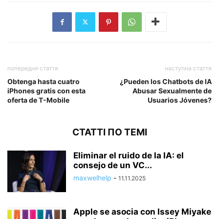
попередня стаття
наступна стаття
Obtenga hasta cuatro
¿Pueden los Chatbots de IA
iPhones gratis con esta
Abusar Sexualmente de
oferta de T-Mobile
Usuarios Jóvenes?
СТАТТІ ПО ТЕМІ
Eliminar el ruido de la IA: el
consejo de un VC...
maxwelhelp
-
11.11.2025
Apple se asocia con Issey Miyake