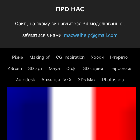
ПРО НАС
Cайт , на якому ви навчитеся 3d моделюванню .
зв'язатися з нами:
maxwelhelp@gmail.com
Різне
Making of
CG Inspiration
Уроки
Інтерв’ю
ZBrush
3D арт
Maya
Софт
3D сцени
Персонажі
Autodesk
Анімація і VFX
3Ds Max
Photoshop