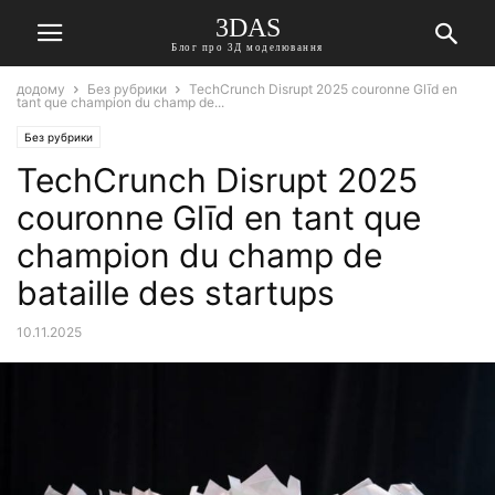
3DAS
Блог про 3Д моделювання
додому
Без рубрики
TechCrunch Disrupt 2025 couronne Glīd en
tant que champion du champ de...
Без рубрики
TechCrunch Disrupt 2025
couronne Glīd en tant que
champion du champ de
bataille des startups
10.11.2025