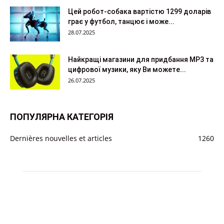
Цей робот-собака вартістю 1299 доларів
грає у футбол, танцює і може...
28.07.2025
Найкращі магазини для придбання MP3 та
цифрової музики, яку Ви можете...
26.07.2025
ПОПУЛЯРНА КАТЕГОРІЯ
Dernières nouvelles et articles
1260