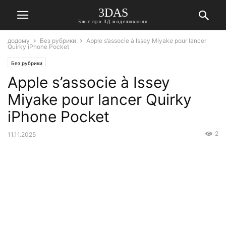
3DAS
Блог про 3Д моделювання
додому
Без рубрики
Apple s’associe à Issey Miyake pour lancer
Quirky iPhone Pocket
Без рубрики
Apple s’associe à Issey
Miyake pour lancer Quirky
iPhone Pocket
2
11.11.2025