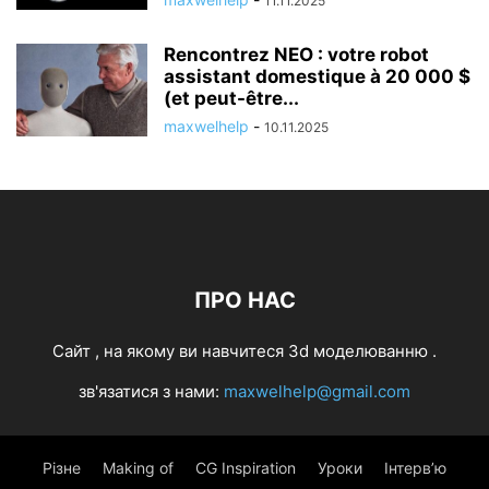
11.11.2025
Rencontrez NEO : votre robot
assistant domestique à 20 000 $
(et peut-être...
maxwelhelp
-
10.11.2025
ПРО НАС
Cайт , на якому ви навчитеся 3d моделюванню .
зв'язатися з нами:
maxwelhelp@gmail.com
Різне
Making of
CG Inspiration
Уроки
Інтерв’ю