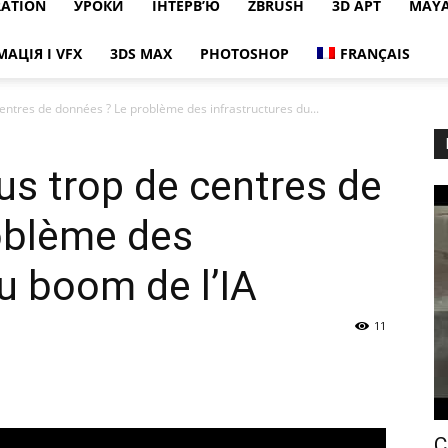
RATION
УРОКИ
ІНТЕРВ’Ю
ZBRUSH
3D АРТ
MAY
МАЦІЯ І VFX
3DS MAX
PHOTOSHOP
FRANÇAIS
entres de données ? Le problème des infrastructures du...
s trop de centres de
oblème des
du boom de l’IA
11
C