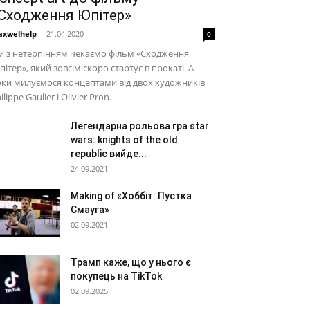
Сходження Юпітер»
xwelhelp
-
21.04.2020
0
 з нетерпінням чекаємо фільм «Сходження
ітер», який зовсім скоро стартує в прокаті. А
ки милуємося концептами від двох художників
ilippe Gaulier і Olivier Pron.
Легендарна рольова гра star
wars: knights of the old
republic вийде...
24.09.2021
Making of «Хоббіт: Пустка
Смауга»
02.09.2021
Трамп каже, що у нього є
покупець на TikTok
02.09.2025