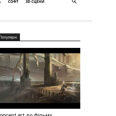
A
СОФТ
3D СЦЕНИ
Популярні
oncept art до фільму