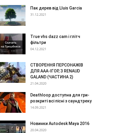
Пак дерев від Lluis Garcia
31.12.2021
True vhs dazz cam і глітч
фільтри
04.12.2021
СТВОРЕННЯ ПЕРСОНАЖІВ
ДЛЯ AAA-ІГОР, З RENAUD
GALAND (ЧАСТИНА 2)
21.04.2020
Deathloop доступна для гри-
розкриті всі пісні з саундтреку
14.09.2021
Новинки Autodesk Maya 2016
20.04.2020