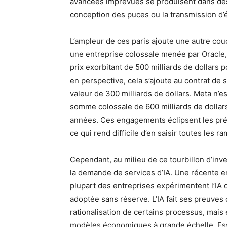
avancées imprévues se produisent dans des 
conception des puces ou la transmission d’
L’ampleur de ces paris ajoute une autre cou
une entreprise colossale menée par Oracle,
prix exorbitant de 500 milliards de dollars p
en perspective, cela s’ajoute au contrat de 
valeur de 300 milliards de dollars. Meta n’e
somme colossale de 600 milliards de dollars
années. Ces engagements éclipsent les pr
ce qui rend difficile d’en saisir toutes les ra
Cependant, au milieu de ce tourbillon d’inve
la demande de services d’IA. Une récente en
plupart des entreprises expérimentent l’IA d
adoptée sans réserve. L’IA fait ses preuves d
rationalisation de certains processus, mais e
modèles économiques à grande échelle. Ess