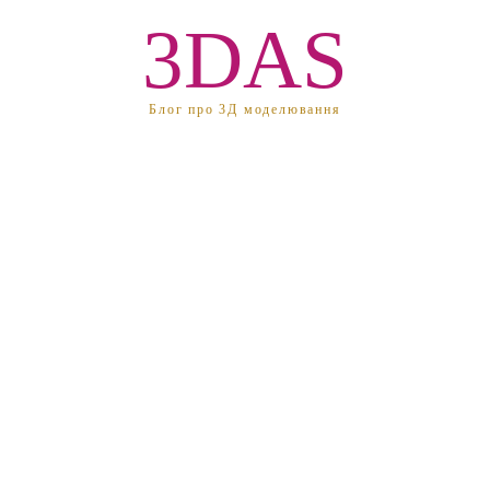
3DAS
Блог про 3Д моделювання