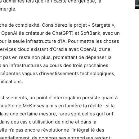
domaines tels que l’efficacité énergétique, la
énergie.
che de complexité. Considérez le projet « Stargate »,
 OpenAI (le créateur de ChatGPT) et SoftBank, avec un
our la seule infrastructure d’IA. Pour mettre les choses
services cloud existant d’Oracle avec OpenAI, d’une
st pas en reste non plus, promettant de dépenser la
 en infrastructures au cours des trois prochaines
écédentes vagues d’investissements technologiques,
mifications.
stissements, un point d’interrogation persiste quant à
quête de McKinsey a mis en lumière la réalité : si la
ans une certaine mesure, rares sont celles qui l’ont
ans des cas d’utilisation de niche et dans la
lle n’a pas encore révolutionné l’intégralité des
entiellement, de nombreuses entreprises restent