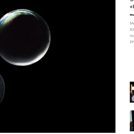
«
ma
Ми
Юп
по
Ph