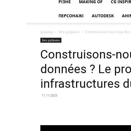
РІЗНЕ
MAKING OF
CG INSPI
ПЕРСОНАЖІ
AUTODESK
АНІ
додому
Без рубрики
Construisons-nous trop de c
Без рубрики
Construisons-nou
données ? Le pr
infrastructures 
11.11.2025