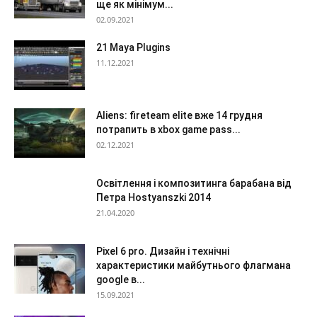
ще як мінімум...
02.09.2021
21 Maya Plugins
11.12.2021
Aliens: fireteam elite вже 14 грудня
потрапить в xbox game pass...
02.12.2021
Освітлення і композитинга барабана від
Петра Hostyanszki 2014
21.04.2020
Pixel 6 pro. Дизайн і технічні
характеристики майбутнього флагмана
google в...
15.09.2021