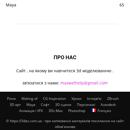
Maya
65
ПРО НАС
Cайт , на якому ви навчитеся 3d моделюванню .
зв'язатися з нами:
maxwelhelp@gmail.com
Різне
Making of
CG Inspiration
Уроки
Інтерв’ю
ZBrush
3D арт
Maya
Софт
3D сцени
Персонажі
Autodesk
Анімація і VFX
3Ds Max
Photoshop
Français
© https://3das.com.ua - при копіюванні матеріалів посилання на сайт
обов'язкове