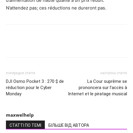
d’alimentation de haute qualité à un prix réduit.
N’attendez pas; ces réductions ne dureront pas.
попередня стаття
наступна стаття
DJI Osmo Pocket 3 : 270 $ de
La Cour suprême se
réduction pour le Cyber ​​
prononcera sur l’accès à
Monday
Internet et le piratage musical
maxwelhelp
СТАТТІ ПО ТЕМІ
БІЛЬШЕ ВІД АВТОРА