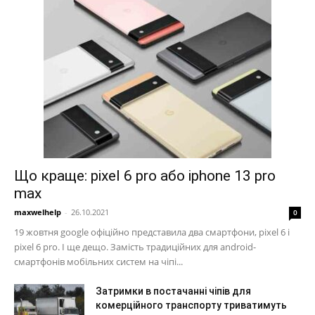
Що краще: pixel 6 pro або iphone 13 pro
max
maxwelhelp
-
26.10.2021
0
19 жовтня google офіційно представила два смартфони, pixel 6 і
pixel 6 pro. І ще дещо. Замість традиційних для android-
смартфонів мобільних систем на чіпі...
Затримки в постачанні чіпів для
комерційного транспорту триватимуть