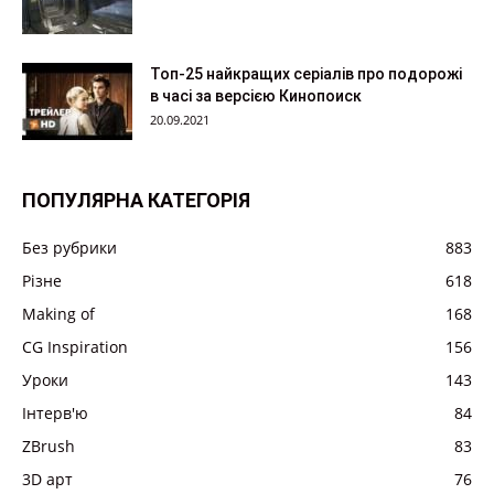
Топ-25 найкращих серіалів про подорожі
в часі за версією Кинопоиск
20.09.2021
ПОПУЛЯРНА КАТЕГОРІЯ
Без рубрики
883
Різне
618
Making of
168
CG Inspiration
156
Уроки
143
Інтерв'ю
84
ZBrush
83
3D арт
76