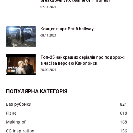
Breakdown VFX «Game of Thrones»
07.11.2021
Концепт-арт Sci-fi hallway
08.11.2021
Топ-25 найкращих серіалів про подорожі
в часі за версією Кинопоиск
20.09.2021
ПОПУЛЯРНА КАТЕГОРІЯ
Без рубрики
821
Різне
618
Making of
168
CG Inspiration
156