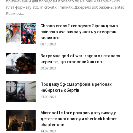
призначений для побудови ігрового пк на базі материнських
плат формату atx, micro-atx і mini-itx. Джерело зображень: antec
Розміри...
Chrono cross? xenogears? ірландська
співачка ava взяла участь у створенні
великого...
08.10.2021
Затримка god of war: ragnarok сталася
через те, що голосовий актор...
30.09.2021
Продажу 5g-смартфонів в регіонах
набирають обертів
23.09.2021
Microsoft store розкрив дату виходу
детективної пригоди sherlock holmes
chapter one
14.09.2021