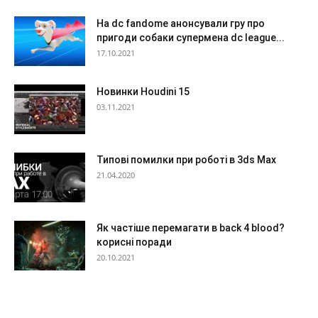
На dc fandome анонсували гру про
пригоди собаки супермена dc league...
17.10.2021
Новинки Houdini 15
03.11.2021
Типові помилки при роботі в 3ds Max
21.04.2020
Як частіше перемагати в back 4 blood?
корисні поради
20.10.2021