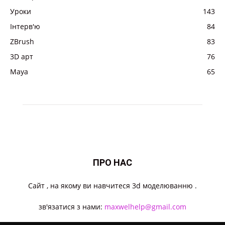
Уроки
143
Інтерв'ю
84
ZBrush
83
3D арт
76
Maya
65
ПРО НАС
Cайт , на якому ви навчитеся 3d моделюванню .
зв'язатися з нами:
maxwelhelp@gmail.com