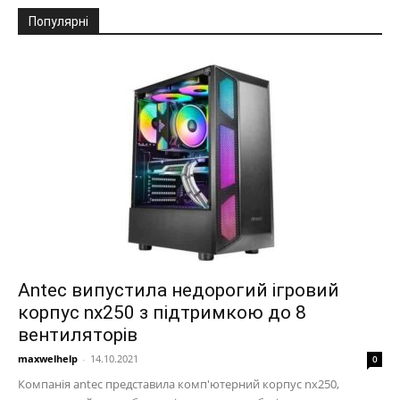
Популярні
Antec випустила недорогий ігровий
корпус nx250 з підтримкою до 8
вентиляторів
maxwelhelp
-
14.10.2021
0
Компанія antec представила комп'ютерний корпус nx250,