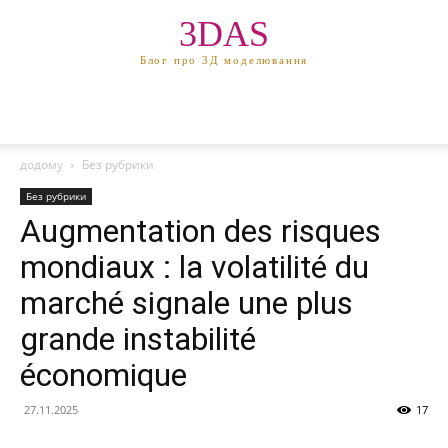
3DAS
Блог про 3Д моделювання
додому
Без рубрики
Без рубрики
Augmentation des risques
mondiaux : la volatilité du
marché signale une plus
grande instabilité
économique
27.11.2025
17