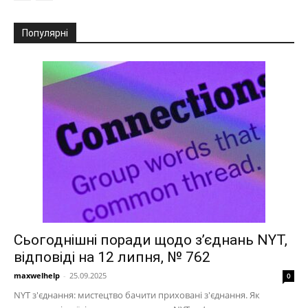
Популярні
Сьогоднішні поради щодо з’єднань NYT,
відповіді на 12 липня, № 762
maxwelhelp
-
25.09.2025
0
NYT з'єднання: мистецтво бачити приховані з'єднання. Як