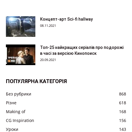
Концепт-арт Sci-fi hallway
08.11.2021
Топ-25 найкращих серіалів про подорожі
в часі за версією Кинопоиск
20.09.2021
ПОПУЛЯРНА КАТЕГОРІЯ
Без рубрики
868
Різне
618
Making of
168
CG Inspiration
156
Уроки
143