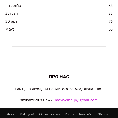
Інтерв'ю
84
ZBrush
83
3D арт
76
Maya
65
ПРО НАС
Cайт , на якому ви навчитеся 3d моделюванню .
зв'язатися з нами:
maxwelhelp@gmail.com
Різне
Making of
CG Inspiration
Уроки
Інтерв’ю
ZBrush