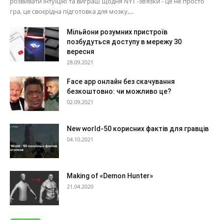
розвивати інтуїцію та виграш щодня NYT -зв’язки - це не просто
гра, це своєрідна підготовка для мозку,...
Мільйони розумних пристроїв
позбудуться доступу в мережу 30
вересня
28.09.2021
Face app онлайн без скачування
безкоштовно: чи можливо це?
02.09.2021
New world-50 корисних фактів для гравців
04.10.2021
Making of «Demon Hunter»
21.04.2020