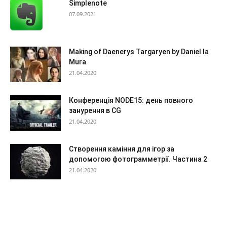
Simplenote
07.09.2021
Making of Daenerys Targaryen by Daniel la
Mura
21.04.2020
Конференція NODE15: день повного
занурення в CG
21.04.2020
Створення каміння для ігор за
допомогою фотограмметрії. Частина 2
21.04.2020