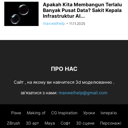
Apakah Kita Membangun Terlalu
Banyak Pusat Data? Sakit Kepala
Infrastruktur AI...
maxwelhelp
-
11.11.2025
ПРО НАС
Cайт , на якому ви навчитеся 3d моделюванню .
зв'язатися з нами:
maxwelhelp@gmail.com
Різне
Making of
CG Inspiration
Уроки
Інтерв’ю
ZBrush
3D арт
Maya
Софт
3D сцени
Персонажі