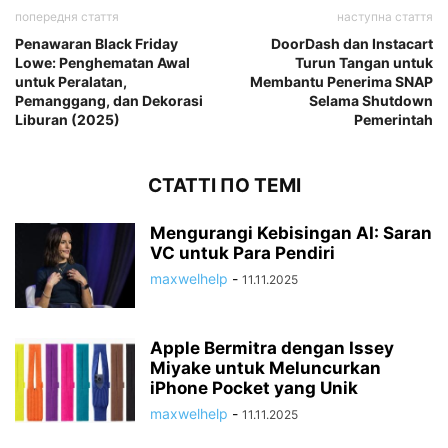
попередня стаття
наступна стаття
Penawaran Black Friday
DoorDash dan Instacart
Lowe: Penghematan Awal
Turun Tangan untuk
untuk Peralatan,
Membantu Penerima SNAP
Pemanggang, dan Dekorasi
Selama Shutdown
Liburan (2025)
Pemerintah
СТАТТІ ПО ТЕМІ
Mengurangi Kebisingan AI: Saran
VC untuk Para Pendiri
maxwelhelp
-
11.11.2025
Apple Bermitra dengan Issey
Miyake untuk Meluncurkan
iPhone Pocket yang Unik
maxwelhelp
-
11.11.2025