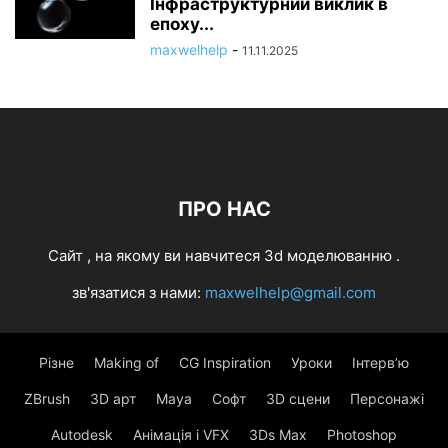
Інфраструктурний виклик в
епоху...
maxwelhelp
-
11.11.2025
ПРО НАС
Cайт , на якому ви навчитеся 3d моделюванню .
зв'язатися з нами:
maxwelhelp@gmail.com
Різне
Making of
CG Inspiration
Уроки
Інтерв’ю
ZBrush
3D арт
Maya
Софт
3D сцени
Персонажі
Autodesk
Анімація і VFX
3Ds Max
Photoshop