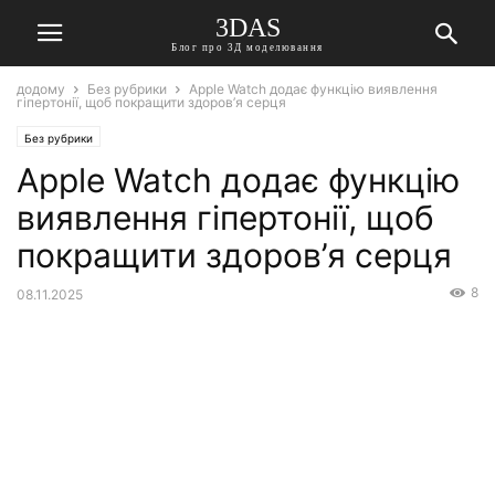
3DAS
Блог про 3Д моделювання
додому
Без рубрики
Apple Watch додає функцію виявлення
гіпертонії, щоб покращити здоров’я серця
Без рубрики
Apple Watch додає функцію
виявлення гіпертонії, щоб
покращити здоров’я серця
8
08.11.2025