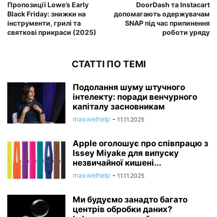
Пропозиції Lowe’s Early
DoorDash та Instacart
Black Friday: знижки на
допомагають одержувачам
інструменти, грилі та
SNAP під час припинення
святкові прикраси (2025)
роботи уряду
СТАТТІ ПО ТЕМІ
Подолання шуму штучного
інтелекту: поради венчурного
капіталу засновникам
maxwelhelp
-
11.11.2025
Apple оголошує про співпрацю з
Issey Miyake для випуску
незвичайної кишені...
maxwelhelp
-
11.11.2025
Ми будуємо занадто багато
центрів обробки даних?