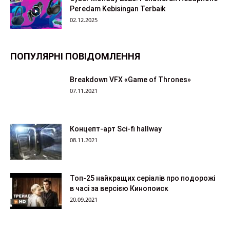
Peredam Kebisingan Terbaik
02.12.2025
ПОПУЛЯРНІ ПОВІДОМЛЕННЯ
Breakdown VFX «Game of Thrones»
07.11.2021
Концепт-арт Sci-fi hallway
08.11.2021
Топ-25 найкращих серіалів про подорожі
в часі за версією Кинопоиск
20.09.2021