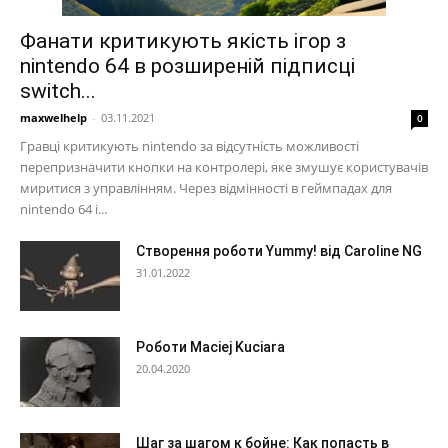
Фанати критикують якість ігор з
nintendo 64 в розширеній підписці
switch...
maxwelhelp
-
03.11.2021
0
Гравці критикують nintendo за відсутність можливості
перепризначити кнопки на контролері, яке змушує користувачів
миритися з управлінням. Через відмінності в геймпадах для
nintendo 64 і...
Створення роботи Yummy! від Caroline NG
31.01.2022
Роботи Maciej Kuciara
20.04.2020
Шаг за шагом к бойне: Как попасть в