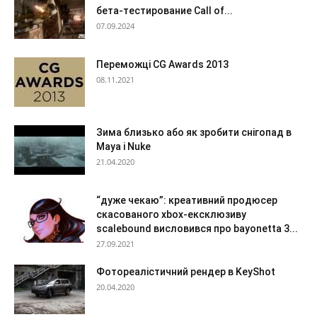
бета-тестирование Call of...
07.09.2024
Переможці CG Awards 2013
08.11.2021
Зима близько або як зробити снігопад в
Maya і Nuke
21.04.2020
“дуже чекаю”: креативний продюсер
скасованого xbox-ексклюзиву
scalebound висловився про bayonetta 3...
27.09.2021
Фотореалістичний рендер в KeyShot
20.04.2020