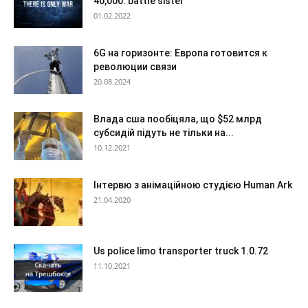
40,000: battle sister
01.02.2022
6G на горизонте: Европа готовится к
революции связи
20.08.2024
Влада сша пообіцяла, що $52 млрд
субсидій підуть не тільки на...
10.12.2021
Інтервю з анімаційною студією Human Ark
21.04.2020
Us police limo transporter truck 1.0.72
11.10.2021