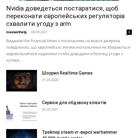
Nvidia доведеться постаратися, щоб
переконати європейських регуляторів
схвалити угоду з arm
maxwelhelp
-
08.09.2021
0
Видання the financial times з посиланням на власні джерела
повідомило, що європейські антимонопольники не збираються
задовольнятися наданими nvidia доводами в безпеці угоди з
купівлі...
Шоурил Realtime Games
21.04.2020
Сервіси для обдзвону клієнтів
02.09.2021
Трейлер steam vr-версії warhammer