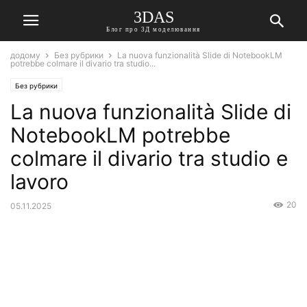
3DAS
Блог про 3Д моделювання
додому
Без рубрики
La nuova funzionalità Slide di NotebookLM
potrebbe colmare il divario tra studio...
Без рубрики
La nuova funzionalità Slide di
NotebookLM potrebbe
colmare il divario tra studio e
lavoro
20
05.11.2025