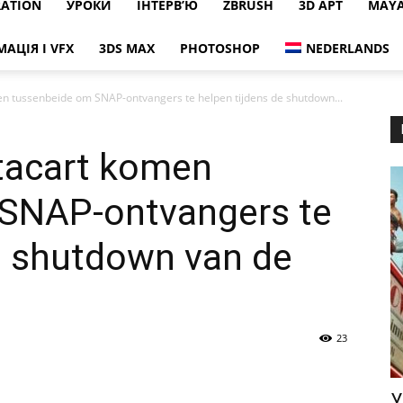
RATION
УРОКИ
ІНТЕРВ’Ю
ZBRUSH
3D АРТ
MAY
МАЦІЯ І VFX
3DS MAX
PHOTOSHOP
NEDERLANDS
n tussenbeide om SNAP-ontvangers te helpen tijdens de shutdown...
tacart komen
SNAP-ontvangers te
e shutdown van de
23
У