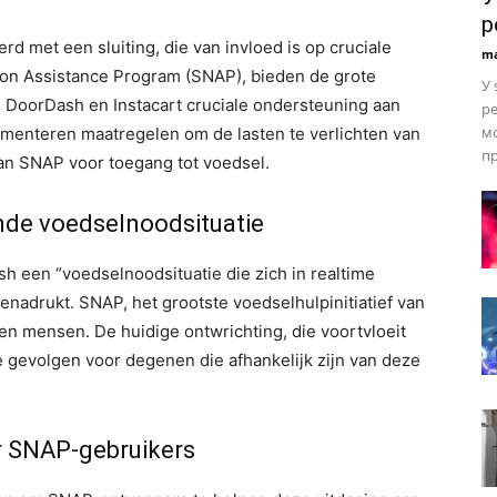
р
d met een sluiting, die van invloed is op cruciale
ma
ion Assistance Program (SNAP), bieden de grote
У 
DoorDash en Instacart cruciale ondersteuning aan
р
мо
ementeren maatregelen om de lasten te verlichten van
пр
van SNAP voor toegang tot voedsel.
nde voedselnoodsituatie
h een “voedselnoodsituatie die zich in realtime
benadrukt. SNAP, het grootste voedselhulpinitiatief van
nen mensen. De huidige ontwrichting, die voortvloeit
te gevolgen voor degenen die afhankelijk zijn van deze
r SNAP-gebruikers