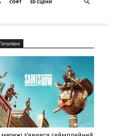
A
СОФТ
3D СЦЕНИ
Популярні
 мережі з’явився геймплейний