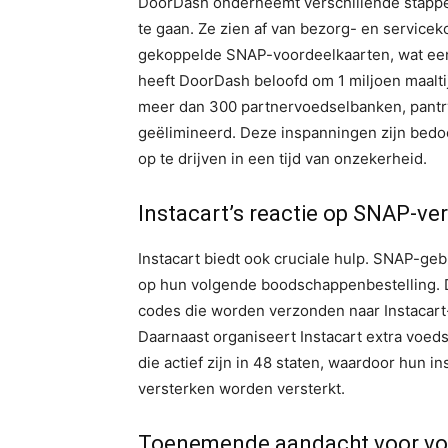
DoorDash onderneemt verschillende stappe
te gaan. Ze zien af ​​van bezorg- en servi
gekoppelde SNAP-voordeelkaarten, wat een
heeft DoorDash beloofd om 1 miljoen maalti
meer dan 300 partnervoedselbanken, pantr
geëlimineerd. Deze inspanningen zijn bed
op te drijven in een tijd van onzekerheid.
Instacart’s reactie op SNAP-ve
Instacart biedt ook cruciale hulp. SNAP-geb
op hun volgende boodschappenbestelling. D
codes die worden verzonden naar Instacart
Daarnaast organiseert Instacart extra voed
die actief zijn in 48 staten, waardoor hun
versterken worden versterkt.
Toenemende aandacht voor vo