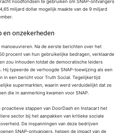
pdracht noodfondsen te gebruiken om SNAP-ontvangers
4,65 miljard dollar mogelijk maakte van de 9 miljard
ember.
ap en onzekerheden
ek manoeuvreren. Na de eerste berichten over het
50 procent van hun gebruikelijke bedragen, verklaarde
gen zou inhouden totdat de democratische leiders
. Hij typeerde de verhoogde SNAP-toewijzing als een
n in een bericht voor Truth Social. Tegelijkertijd
lijke supermarkten, waarin werd verduidelijkt dat ze
pen die in aanmerking kwamen voor SNAP.
proactieve stappen van DoorDash en Instacart het
iere sector bij het aanpakken van kritieke sociale
e overheid. De inspanningen van deze bedrijven
ljoenen SNAP-ontvangers, helpen de impact van de