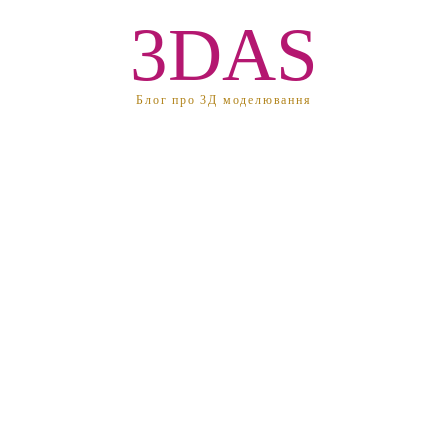
3DAS
Блог про 3Д моделювання