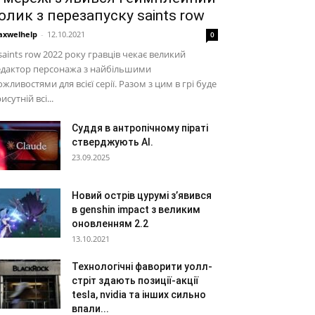
олик з перезапуску saints row
xwelhelp
-
12.10.2021
0
saints row 2022 року гравців чекає великий
едактор персонажа з найбільшими
жливостями для всієї серії. Разом з цим в грі буде
исутній всі...
Суддя в антропічному піраті
стверджують AI.
23.09.2025
Новий острів цурумі з’явився
в genshin impact з великим
оновленням 2.2
13.10.2021
Технологічні фаворити уолл-
стріт здають позиції-акції
tesla, nvidia та інших сильно
впали...