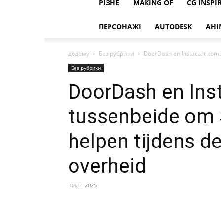
РІЗНЕ
MAKING OF
CG INSPI
ПЕРСОНАЖІ
AUTODESK
АНІ
додому
Без рубрики
DoorDash en Instacart kome
Без рубрики
DoorDash en Ins
tussenbeide om 
helpen tijdens d
overheid
08.11.2025