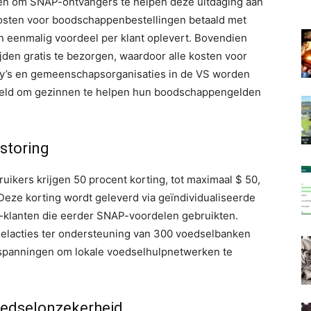
n om SNAP-ontvangers te helpen deze uitdaging aan
cekosten voor boodschappenbestellingen betaald met
 eenmalig voordeel per klant oplevert. Bovendien
jden gratis te bezorgen, waardoor alle kosten voor
y’s en gemeenschapsorganisaties in de VS worden
oeld om gezinnen te helpen hun boodschappengelden
rstoring
ruikers krijgen 50 procent korting, tot maximaal $ 50,
eze korting wordt geleverd via geïndividualiseerde
-klanten die eerder SNAP-voordelen gebruikten.
selacties ter ondersteuning van 300 voedselbanken
 inspanningen om lokale voedselhulpnetwerken te
edselonzekerheid