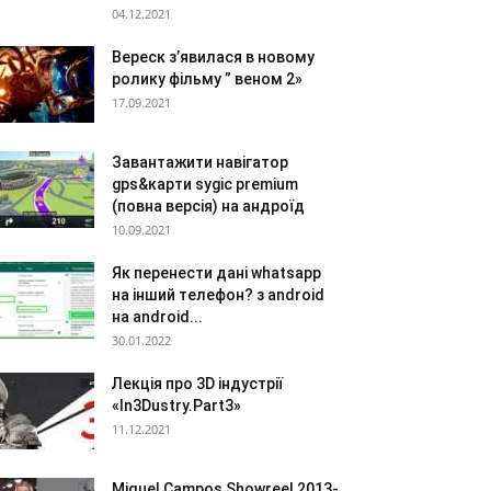
04.12.2021
Вереск з’явилася в новому
ролику фільму ” веном 2»
17.09.2021
Завантажити навігатор
gps&карти sygic premium
(повна версія) на андроїд
10.09.2021
Як перенести дані whatsapp
на інший телефон? з android
на android...
30.01.2022
Лекція про 3D індустрії
«In3Dustry.Part3»
11.12.2021
Miquel Campos Showreel 2013-