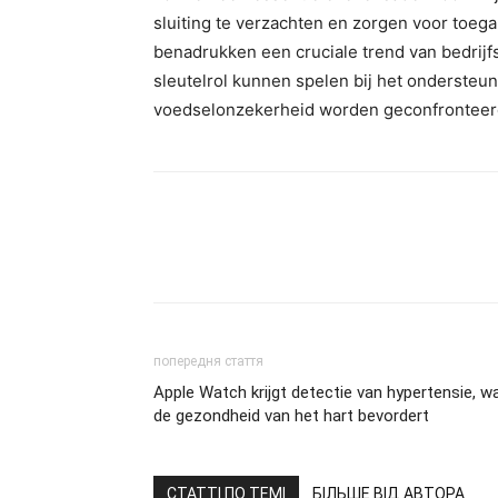
sluiting te verzachten en zorgen voor toeg
benadrukken een cruciale trend van bedrijf
sleutelrol kunnen spelen bij het onderste
voedselonzekerheid worden geconfronteer
попередня стаття
Apple Watch krijgt detectie van hypertensie, w
de gezondheid van het hart bevordert
СТАТТІ ПО ТЕМІ
БІЛЬШЕ ВІД АВТОРА