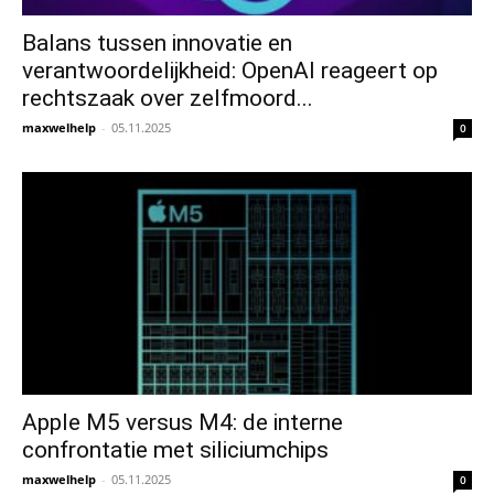
Balans tussen innovatie en
verantwoordelijkheid: OpenAI reageert op
rechtszaak over zelfmoord...
maxwelhelp
-
05.11.2025
0
Apple M5 versus M4: de interne
confrontatie met siliciumchips
maxwelhelp
-
05.11.2025
0