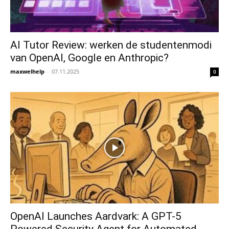
AI Tutor Review: werken de studentenmodi
van OpenAI, Google en Anthropic?
maxwelhelp
-
07.11.2025
0
OpenAI Launches Aardvark: A GPT-5
Powered Security Agent for Automated