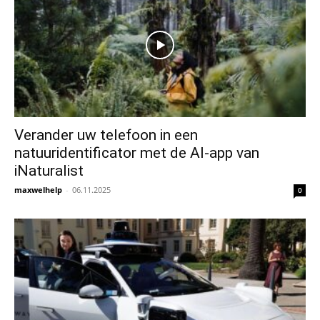
Verander uw telefoon in een
natuuridentificator met de AI-app van
iNaturalist
maxwelhelp
-
06.11.2025
0