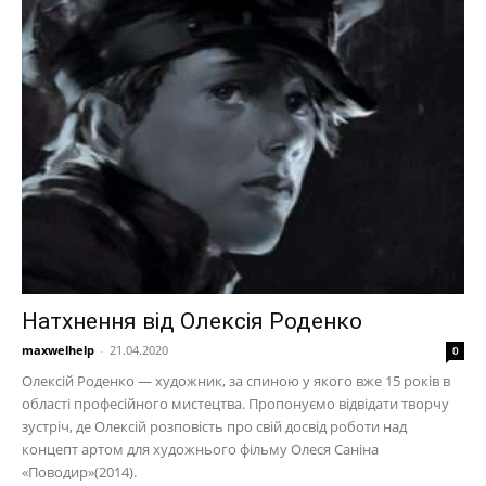
Натхнення від Олексія Роденко
maxwelhelp
-
21.04.2020
0
Олексій Роденко — художник, за спиною у якого вже 15 років в
області професійного мистецтва. Пропонуємо відвідати творчу
зустріч, де Олексій розповість про свій досвід роботи над
концепт артом для художнього фільму Олеся Саніна
«Поводир»(2014).