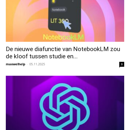
De nieuwe diafunctie van NotebookLM zou
de kloof tussen studie en...
maxwelhelp
-
05.11.2025
0