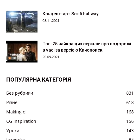
Концепт-арт Sci-fi hallway
08.11.2021
Топ-25 найкращих серіалів про подорожі
в часі за версією Кинопоиск
20.09.2021
ПОПУЛЯРНА КАТЕГОРІЯ
Без рубрики
831
Різне
618
Making of
168
CG Inspiration
156
Уроки
143
Інтерв'ю
84