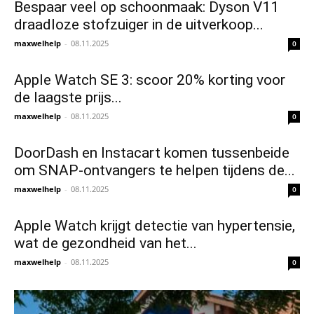
Bespaar veel op schoonmaak: Dyson V11
draadloze stofzuiger in de uitverkoop...
maxwelhelp
-
08.11.2025
0
Apple Watch SE 3: scoor 20% korting voor
de laagste prijs...
maxwelhelp
-
08.11.2025
0
DoorDash en Instacart komen tussenbeide
om SNAP-ontvangers te helpen tijdens de...
maxwelhelp
-
08.11.2025
0
Apple Watch krijgt detectie van hypertensie,
wat de gezondheid van het...
maxwelhelp
-
08.11.2025
0