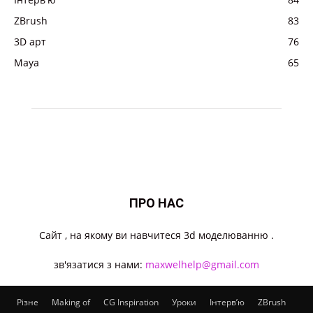
ZBrush
83
3D арт
76
Maya
65
ПРО НАС
Cайт , на якому ви навчитеся 3d моделюванню .
зв'язатися з нами:
maxwelhelp@gmail.com
Різне
Making of
CG Inspiration
Уроки
Інтерв’ю
ZBrush