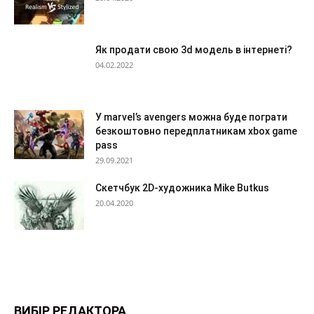
Як продати свою 3d модель в інтернеті?
04.02.2022
У marvel’s avengers можна буде пограти
безкоштовно передплатникам xbox game
pass
29.09.2021
Скетчбук 2D-художника Mike Butkus
20.04.2020
ВИБІР РЕДАКТОРА