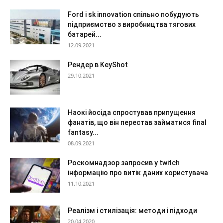
Ford і sk innovation спільно побудують
підприємство з виробництва тягових
батарей...
12.09.2021
Рендер в KeyShot
29.10.2021
Наокі йосіда спростував припущення
фанатів, що він перестав займатися final
fantasy...
08.09.2021
Роскомнадзор запросив у twitch
інформацію про витік даних користувача
11.10.2021
Реалізм і стилізація: методи і підходи
20.04.2020