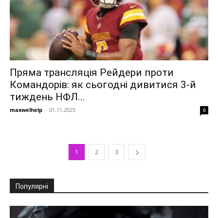
Пряма трансляція Рейдери проти
Командорів: як сьогодні дивитися 3-й
тиждень НФЛ...
maxwelhelp
-
01.11.2025
0
1
2
3
Популярні