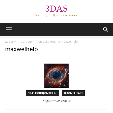
3DAS
Блог про 3Д моделювання
додому
авторів
повідомлень по maxwelhelp
maxwelhelp
1843 ПОВІДОМЛЕНЬ
0 КОМЕНТАРІ
https://ttt.1ca.com.ua