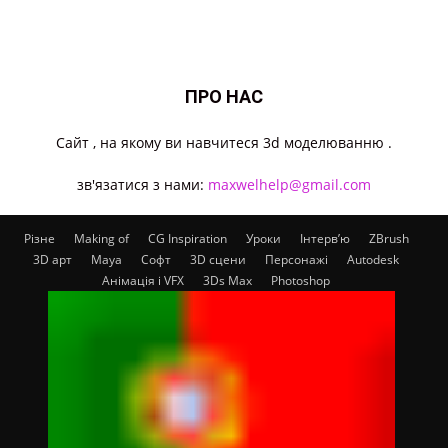
ПРО НАС
Cайт , на якому ви навчитеся 3d моделюванню .
зв'язатися з нами:
maxwelhelp@gmail.com
Різне
Making of
CG Inspiration
Уроки
Інтерв’ю
ZBrush
3D арт
Maya
Софт
3D сцени
Персонажі
Autodesk
Анімація і VFX
3Ds Max
Photoshop