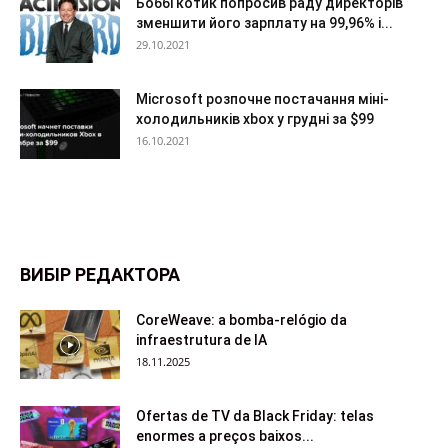
Боббі котик попросив раду директорів
зменшити його зарплату на 99,96% і...
29.10.2021
Microsoft розпочне постачання міні-
холодильників xbox у грудні за $99
16.10.2021
ВИБІР РЕДАКТОРА
CoreWeave: a bomba-relógio da
infraestrutura de IA
18.11.2025
Ofertas de TV da Black Friday: telas
enormes a preços baixos...