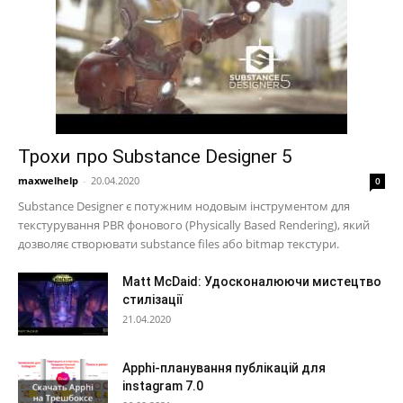
Трохи про Substance Designer 5
maxwelhelp
-
20.04.2020
0
Substance Designer є потужним нодовым інструментом для
текстурування PBR фонового (Physically Based Rendering), який
дозволяє створювати substance files або bitmap текстури.
Matt McDaid: Удосконалюючи мистецтво
стилізації
21.04.2020
Apphi-планування публікацій для
instagram 7.0