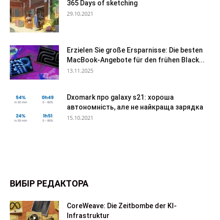
365 Days of sketching
29.10.2021
Erzielen Sie große Ersparnisse: Die besten
MacBook-Angebote für den frühen Black...
13.11.2025
Dxomark про galaxy s21: хороша
автономність, але не найкраща зарядка
15.10.2021
ВИБІР РЕДАКТОРА
CoreWeave: Die Zeitbombe der KI-
Infrastruktur