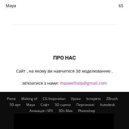
Maya
65
ПРО НАС
Cайт , на якому ви навчитеся 3d моделюванню .
зв'язатися з нами:
maxwelhelp@gmail.com
Різне
Making of
CG Inspiration
Уроки
Інтерв’ю
ZBrush
3D арт
Maya
Софт
3D сцени
Персонажі
Autodesk
Анімація і VFX
3Ds Max
Photoshop