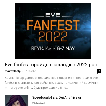
Eve fanfest пройде в ісландії в 2022 році
maxwelhelp
-
07.11.2021
0
Компанія ccp games оголосила про повернення фестивалю eve
fanfest в ісландію, місто рейк'явік. Захід, присвячений космічній
mmorpg eve online, буде проходити з 5 по...
Speedsculpt від Олі Anufriyeva
05.12.2021