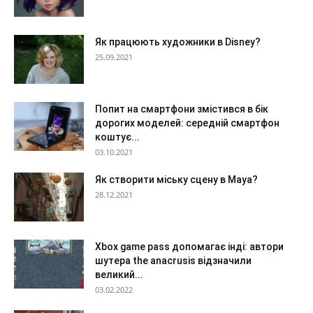
Як працюють художники в Disney?
25.09.2021
Попит на смартфони змістився в бік
дорогих моделей: середній смартфон
коштує...
03.10.2021
Як створити міську сцену в Maya?
28.12.2021
Xbox game pass допомагає інді: автори
шутера the anacrusis відзначили
великий...
03.02.2022