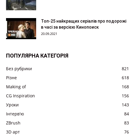
Топ-25 найкращих серіалів про подорожі
в часі за версією Кинопоиск
20.09.2021
ПОПУЛЯРНА КАТЕГОРІЯ
Без рубрики
821
Різне
618
Making of
168
CG Inspiration
156
Уроки
143
Інтерв'ю
84
ZBrush
83
3D арт
76